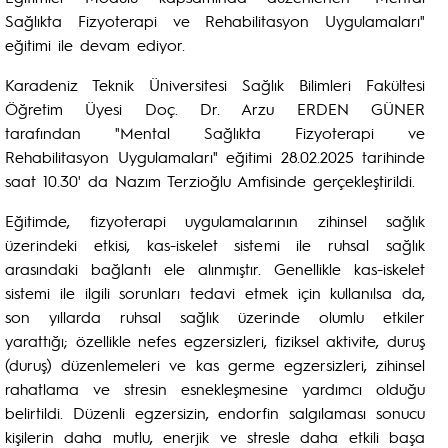
Sağlıkta Fizyoterapi ve Rehabilitasyon Uygulamaları"
eğitimi ile devam ediyor.
Karadeniz Teknik Üniversitesi Sağlık Bilimleri Fakültesi
Öğretim Üyesi Doç. Dr. Arzu ERDEN GÜNER
tarafından "Mental Sağlıkta Fizyoterapi ve
Rehabilitasyon Uygulamaları" eğitimi 28.02.2025 tarihinde
saat 10.30' da Nazım Terzioğlu Amfisinde gerçekleştirildi.
Eğitimde, fizyoterapi uygulamalarının zihinsel sağlık
üzerindeki etkisi, kas-iskelet sistemi ile ruhsal sağlık
arasındaki bağlantı ele alınmıştır. Genellikle kas-iskelet
sistemi ile ilgili sorunları tedavi etmek için kullanılsa da,
son yıllarda ruhsal sağlık üzerinde olumlu etkiler
yarattığı; özellikle nefes egzersizleri, fiziksel aktivite, duruş
(duruş) düzenlemeleri ve kas germe egzersizleri, zihinsel
rahatlama ve stresin esnekleşmesine yardımcı olduğu
belirtildi. Düzenli egzersizin, endorfin salgılaması sonucu
kişilerin daha mutlu, enerjik ve stresle daha etkili başa