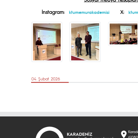
İnstagram:
X:
ktumemurakademisi
ktu
04 Şubat 2026
Karad
61080