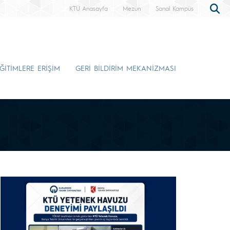
KTÜ Anasayfa
Mezun
Sanal Kampüs
ĞİTİMLERE ERİŞİM
GERİ BİLDİRİM MEKANİZMASI