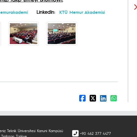
Linkedln:
memurakademi
KTÜ Memur Akademisi
eniz Teknik Üniversitesi Kanuni Kampüsü
+90 462 377 4477
 Trabzon, Türkiye