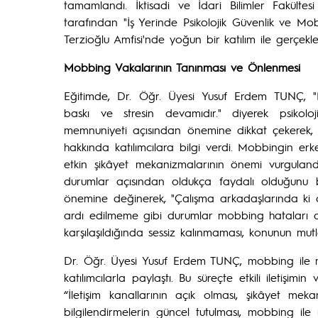
tamamlandı. İktisadi ve İdari Bilimler Fakült
tarafından "İş Yerinde Psikolojik Güvenlik ve M
Terzioğlu Amfisi'nde yoğun bir katılım ile gerçekleşt
Mobbing Vakalarının Tanınması ve Önlenmesi
Eğitimde, Dr. Öğr. Üyesi Yusuf Erdem TUNÇ, "Mo
baskı ve stresin devamıdır." diyerek psikoloji
memnuniyeti açısından önemine dikkat çekerek, m
hakkında katılımcılara bilgi verdi. Mobbingin erke
etkin şikâyet mekanizmalarının önemi vurgulandı. 
durumlar açısından oldukça faydalı olduğunu bel
önemine değinerek, "Çalışma arkadaşlarında ki ani
ardı edilmeme gibi durumlar mobbing hataları ol
karşılaşıldığında sessiz kalınmaması, konunun mutlak
Dr. Öğr. Üyesi Yusuf Erdem TUNÇ, mobbing ile m
katılımcılarla paylaştı. Bu süreçte etkili iletiş
“İletişim kanallarının açık olması, şikâyet mek
bilgilendirmelerin güncel tutulması, mobbing il