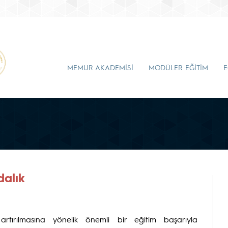
MEMUR AKADEMİSİ
MODÜLER EĞİTİM
E
alık
artırılmasına yönelik önemli bir eğitim başarıyla