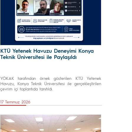
KTÜ Yetenek Havuzu Deneyimi Konya
Teknik Üniversitesi ile Paylaşıldı
YÖKAK tarafından örnek gösterilen KTÜ Yetenek
Havuzu, Konya Teknik Üniversitesi ile gerçekleştirilen
çevrim içi toplantıda tanıtıldı.
17 Temmuz 2026