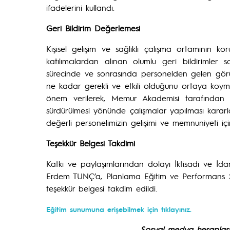
ifadelerini kullandı.
Geri Bildirim Değerlemesi
Kişisel gelişim ve sağlıklı çalışma ortamının k
katılımcılardan alınan olumlu geri bildirimler 
sürecinde ve sonrasında personelden gelen görüş
ne kadar gerekli ve etkili olduğunu ortaya koym
önem verilerek, Memur Akademisi tarafından 
sürdürülmesi yönünde çalışmalar yapılması kararla
değerli personelimizin gelişimi ve memnuniyeti i
Teşekkür Belgesi Takdimi
Katkı ve paylaşımlarından dolayı İktisadi ve İdar
Erdem TUNÇ’a, Planlama Eğitim ve Performans 
teşekkür belgesi takdim edildi.
Eğitim sunumuna erişebilmek için tıklayınız.
Sosyal medya hesaplarım