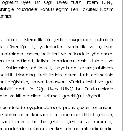
esi öğretim üyesi Dr. Öğr. Üyesi Yusuf Erdem TUNÇ
obbingle Mücadele" konulu eğitim Fen Fakültesi Nazım
irildi.
bbing, sistematik bir şekilde uygulanan psikolojik
k güvenliğin iş yerlerindeki verimlilik ve çalışan
obbingin tanımı, belirtileri ve mücadele yöntemleri
n fark edilmesi, iletişim kanallarının açık tutulması ve
Katılımcılar, eğitimin iş hayatında karşılaşılabilecek
irtti. Mobbing belirtilerinin erken fark edilmesinin
 değişimler, sosyal izolasyon, sürekli eleştiri ve göz
abilir" dedi. Dr. Öğr. Üyesi TUNÇ, bu tür durumlarla
a yetkili mercilere iletilmesi gerektiğini söyledi.
ücadelede uygulanabilecek pratik çözüm önerilerini
imin ve kurumsal mekanizmaların önemine dikkat çekerek,
anizmalarının etkin bir şekilde işlemesi ve kurum içi
e mücadelede atılması gereken en önemli adımlardır”