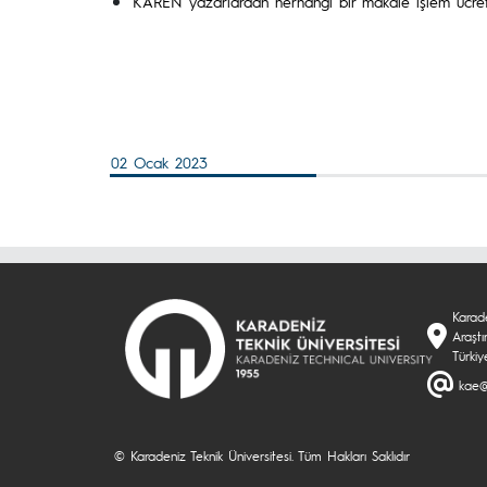
KAREN yazarlardan herhangi bir makale işlem ücret
02 Ocak 2023
Karade
Araştı
Türkiy
kae@
© Karadeniz Teknik Üniversitesi. Tüm Hakları Saklıdır