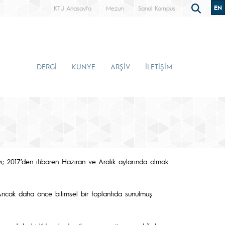
EN
KTÜ Anasayfa
Mezun
Sanal Kampüs
DERGİ
KÜNYE
ARŞİV
İLETİŞİM
yı; 2017’den itibaren Haziran ve Aralık aylarında olmak
ncak daha önce bilimsel bir toplantıda sunulmuş