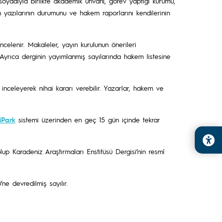
oyadıyla birlikte akademik unvanı, görev yaptığı kurumu,
n yazılarının durumunu ve hakem raporlarını kendilerinin
celenir. Makaleler, yayın kurulunun önerileri
Ayrıca derginin yayımlanmış sayılarında hakem listesine
nceleyerek nihai kararı verebilir. Yazarlar, hakem ve
iPark
sistemi üzerinden en geç 15 gün içinde tekrar
lup Karadeniz Araştırmaları Enstitüsü Dergisi’nin resmî
ne devredilmiş sayılır.