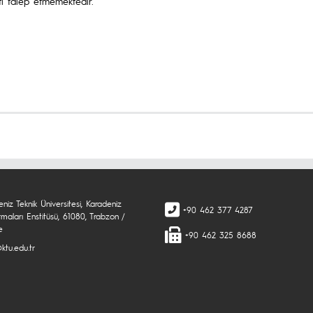
i talep etmemektedir.
niz Teknik Üniversitesi, Karadeniz
+90 462 377 4287
rmaları Enstitüsü, 61080, Trabzon /
e
+90 462 325 8688
ktu.edu.tr