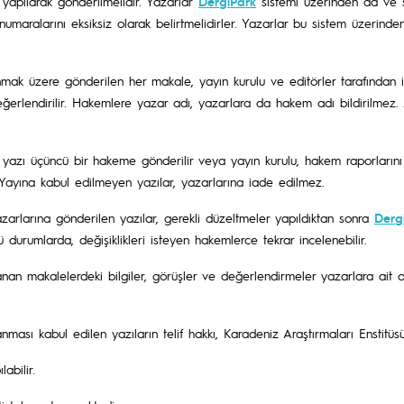
 yapılarak gönderilmelidir. Yazarlar
DergiPark
sistemi üzerinden ad ve s
umaralarını eksiksiz olarak belirtmelidirler. Yazarlar bu sistem üzerinde
nmak üzere gönderilen her makale, yayın kurulu ve editörler tarafından in
ğerlendirilir. Hakemlere yazar adı, yazarlara da hakem adı bildirilmez. 
yazı üçüncü bir hakeme gönderilir veya yayın kurulu, hakem raporlarını i
r. Yayına kabul edilmeyen yazılar, yazarlarına iade edilmez.
arlarına gönderilen yazılar, gerekli düzeltmeler yapıldıktan sonra
Derg
ğü durumlarda, değişiklikleri isteyen hakemlerce tekrar incelenebilir.
nan makalelerdeki bilgiler, görüşler ve değerlendirmeler yazarlara ait o
ması kabul edilen yazıların telif hakkı, Karadeniz Araştırmaları Enstitüsü’
abilir.