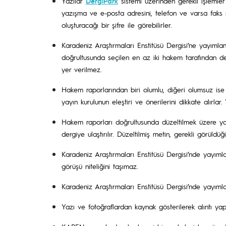
Yazılar
DergiPark
sistemi üzerinden gerekli işlemler
yazışma ve e-posta adresini, telefon ve varsa faks n
oluşturacağı bir şifre ile görebilirler.
Karadeniz Araştırmaları Enstitüsü Dergisi’ne yayımla
doğrultusunda seçilen en az iki hakem tarafından de
yer verilmez.
Hakem raporlarından biri olumlu, diğeri olumsuz ise 
yayın kurulunun eleştiri ve önerilerini dikkate alırla
Hakem raporları doğrultusunda düzeltilmek üzere yaz
dergiye ulaştırılır. Düzeltilmiş metin, gerekli görüldü
Karadeniz Araştırmaları Enstitüsü Dergisi’nde yayımla
görüşü niteliğini taşımaz.
Karadeniz Araştırmaları Enstitüsü Dergisi’nde yayımlan
Yazı ve fotoğraflardan kaynak gösterilerek alıntı yapıl