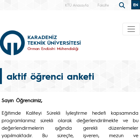
EN
KTÜ Anasayfa
Fakülte
KARADENİZ
TEKNİK ÜNİVERSİTESİ
Orman Endüstri Mühendisliği
aktif öğrenci anketi
Sa
y
ın Öğrencimiz,
Eğitimde Kaliteyi Sürekli İyileştirme hedefi kapsamında
programlarımız sürekli olarak değerlendirilmekte ve bu
değerlendirmelerin ışığında gerekli düzenlemeler
yapılmaktadır. Bu süreçte, işveren, mezun ve