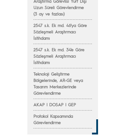
Araştırma Görevlisi Yurt Dışı
Uzun Süreli Görevlendirme
(3 ay ve fazlası)
2547 s.k. Ek md. 46'ya Göre
Sözleşmeli Araştırmacı
İstihdamı
2547 s.k. Ek md. 34'e Göre
Sözleşmeli Araştırmacı
İstihdamı
Teknoloji Geliştirme
Bölgelerinde, AR-GE veya
Tasarım Merkezlerinde
Görevlendirme
AKAP | DOSAP | GEP
Protokol Kapsamında
Görevlendirme