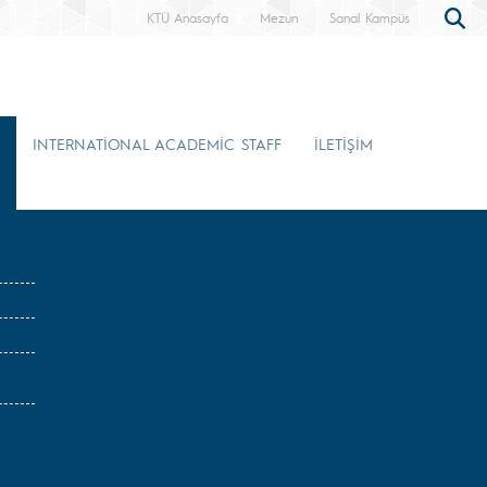
KTÜ Anasayfa
Mezun
Sanal Kampüs
INTERNATİONAL ACADEMİC STAFF
İLETİŞİM