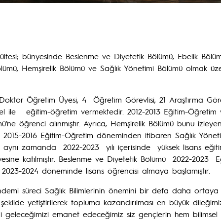
Fakültesi; bünyesinde Beslenme ve Diyetetik Bölümü, Ebelik Böl
lümü, Hemşirelik Bölümü ve Sağlık Yönetimi Bölümü olmak üzere
7 Doktor Öğretim Üyesi, 4 Öğretim Görevlisi, 21 Araştırma Gö
ile eğitim-öğretim vermektedir. 2012-2013 Eğitim-Öğretim y
ü’ne öğrenci alınmıştır. Ayrıca, Hemşirelik Bölümü bunu izleye
ştır. 2015-2016 Eğitim-Öğretim döneminden itibaren Sağlık Yöne
müz aynı zamanda 2022-2023 yılı içerisinde yüksek lisans eği
nyesine katılmıştır. Beslenme ve Diyetetik Bölümü 2022-2023 
se 2023-2024 döneminde lisans öğrencisi almaya başlamıştır.
i süreci Sağlık Bilimlerinin önemini bir defa daha ortaya k
kilde yetiştirilerek topluma kazandırılması en büyük dileğimizd
ği geleceğimizi emanet edeceğimiz siz gençlerin hem bilimsel 