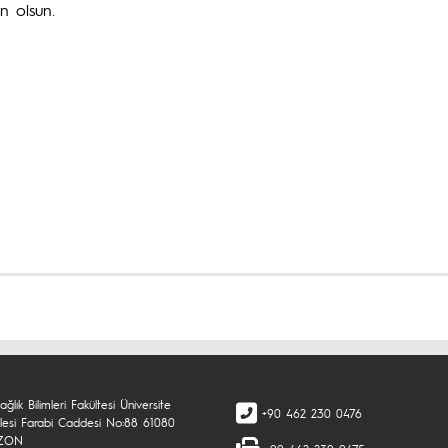
in olsun.
ğlık Bilimleri Fakültesi Üniversite
+90 462 230 0476
lesi Farabi Caddesi No:88 61080
ZON