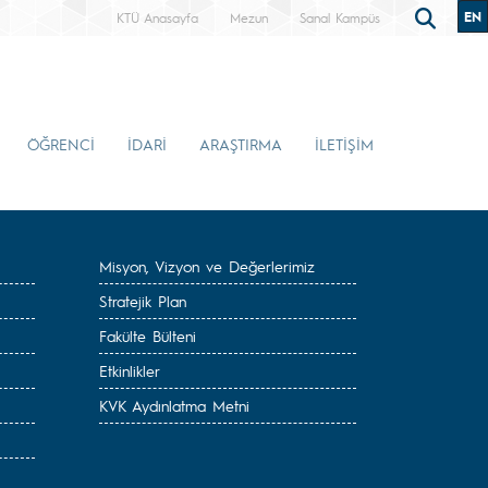
EN
KTÜ Anasayfa
Mezun
Sanal Kampüs
ÖĞRENCİ
İDARİ
ARAŞTIRMA
İLETİŞİM
Misyon, Vizyon ve Değerlerimiz
Stratejik Plan
Fakülte Bülteni
Etkinlikler
KVK Aydınlatma Metni