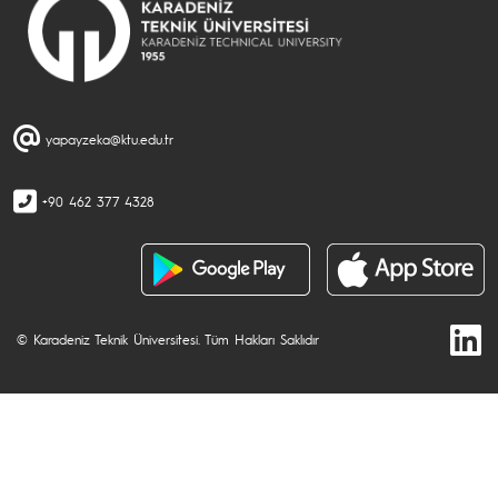
yapayzeka@ktu.edu.tr
+90 462 377 4328
© Karadeniz Teknik Üniversitesi. Tüm Hakları Saklıdır