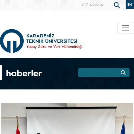
EN
KTÜ Anasayfa
KARADENİZ
TEKNİK ÜNİVERSİTESİ
Yapay Zeka ve Veri Mühendisliği
haberler