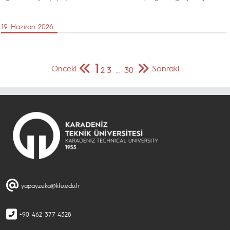
19 Haziran 2026
1
Önceki
Sonraki
2
3
…
30
yapayzeka@ktu.edu.tr
+90 462 377 4328