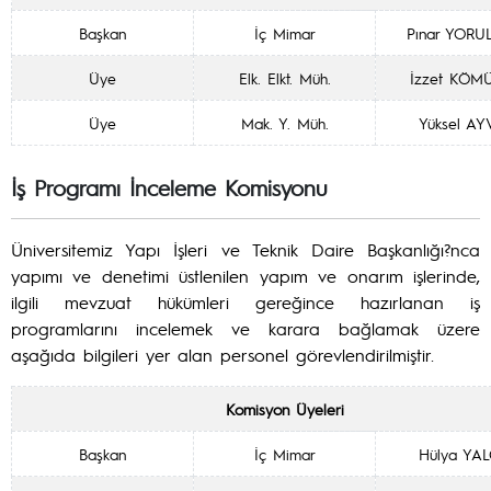
Başkan
İç Mimar
Pınar YOR
Üye
Elk. Elkt. Müh.
İzzet KÖM
Üye
Mak. Y. Müh.
Yüksel AY
İş Programı İnceleme Komisyonu
Üniversitemiz Yapı İşleri ve Teknik Daire Başkanlığı?nca
yapımı ve denetimi üstlenilen yapım ve onarım işlerinde,
ilgili mevzuat hükümleri gereğince hazırlanan iş
programlarını incelemek ve karara bağlamak üzere
aşağıda bilgileri yer alan personel görevlendirilmiştir.
Komisyon Üyeleri
Başkan
İç Mimar
Hülya YA