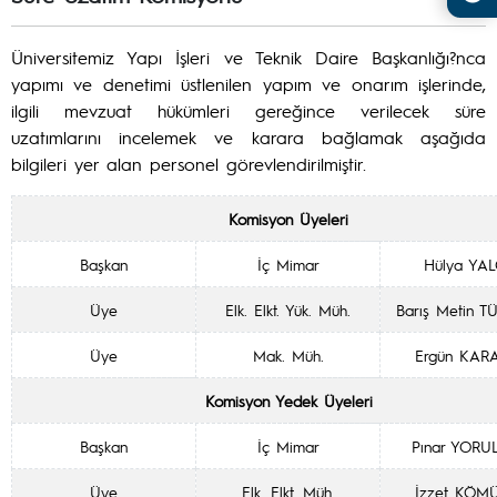
Üniversitemiz Yapı İşleri ve Teknik Daire Başkanlığı?nca
yapımı ve denetimi üstlenilen yapım ve onarım işlerinde,
ilgili mevzuat hükümleri gereğince verilecek süre
uzatımlarını incelemek ve karara bağlamak aşağıda
bilgileri yer alan personel görevlendirilmiştir.
Komisyon Üyeleri
Başkan
İç Mimar
Hülya YA
Üye
Elk. Elkt. Yük. Müh.
Barış Metin 
Üye
Mak. Müh.
Ergün KAR
Komisyon Yedek Üyeleri
Başkan
İç Mimar
Pınar YOR
Üye
Elk. Elkt. Müh.
İzzet KÖM