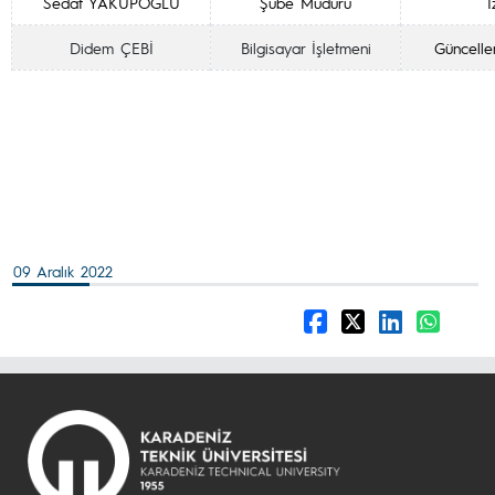
Sedat YAKUPOĞLU
Şube Müdürü
İ
Didem ÇEBİ
Bilgisayar İşletmeni
Güncelle
09 Aralık 2022