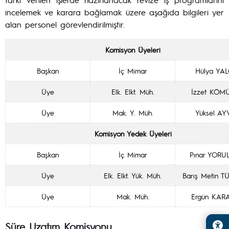
incelemek ve karara bağlamak üzere aşağıda bilgileri yer
alan personel görevlendirilmiştir.
Komisyon Üyeleri
Başkan
İç Mimar
Hülya YA
Üye
Elk. Elkt. Müh.
İzzet KÖM
Üye
Mak. Y. Müh.
Yüksel AY
Komisyon Yedek Üyeleri
Başkan
İç Mimar
Pınar YOR
Üye
Elk. Elkt. Yük. Müh.
Barış Metin 
Üye
Mak. Müh.
Ergün KAR
Süre Uzatım Komisyonu