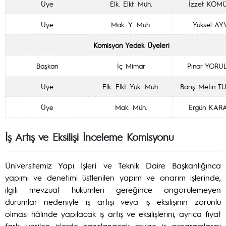
Üye
Elk. Elkt. Müh.
İzzet KÖM
Üye
Mak. Y. Müh.
Yüksel AY
Komisyon Yedek Üyeleri
Başkan
İç Mimar
Pınar YOR
Üye
Elk. Elkt. Yük. Müh.
Barış Metin 
Üye
Mak. Müh.
Ergün KAR
İş Artış ve Eksilişi İnceleme Komisyonu
Üniversitemiz Yapı İşleri ve Teknik Daire Başkanlığınca
yapımı ve denetimi üstlenilen yapım ve onarım işlerinde,
ilgili mevzuat hükümleri gereğince öngörülemeyen
durumlar nedeniyle iş artışı veya iş eksilişinin zorunlu
olması hâlinde yapılacak iş artış ve eksilişlerini, ayrıca fiyat
farkı verilen işlerde hazırlanacak revize iş programlarını