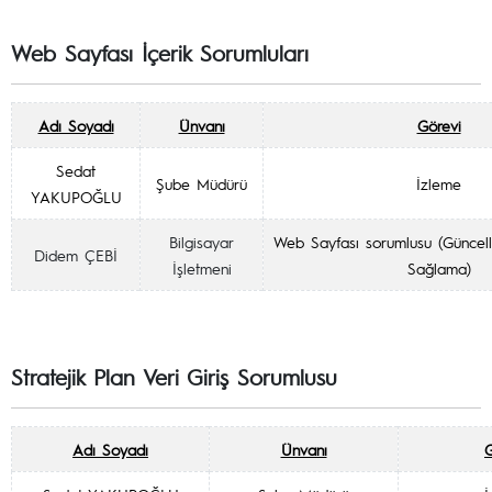
Web Sayfası İçerik Sorumluları
Adı Soyadı
Ünvanı
Görevi
Sedat
Şube Müdürü
İzleme
YAKUPOĞLU
Bilgisayar
Web Sayfası sorumlusu (Güncell
Didem ÇEBİ
İşletmeni
Sağlama)
Stratejik Plan Veri Giriş Sorumlusu
Adı Soyadı
Ünvanı
G