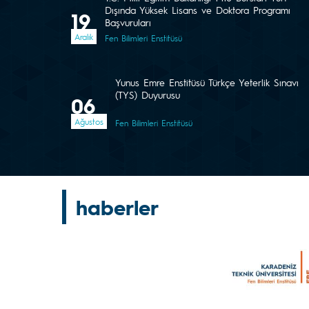
Dışında Yüksek Lisans ve Doktora Programı
19
Başvuruları
Aralık
Fen Bilimleri Enstitüsü
Yunus Emre Enstitüsü Türkçe Yeterlik Sınavı
(TYS) Duyurusu
06
Ağustos
Fen Bilimleri Enstitüsü
haberler