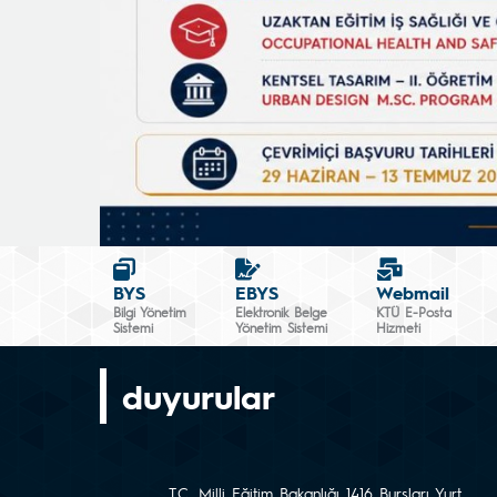
BYS
EBYS
Webmail
Bilgi Yönetim
Elektronik Belge
KTÜ E-Posta
Sistemi
Yönetim Sistemi
Hizmeti
duyurular
T.C. Milli Eğitim Bakanlığı 1416 Bursları Yurt