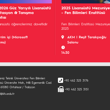
026 Güz Yarıyılı Lisansüstü
2025 Lisansüstü Mezuniye
tasyon & Tanışma
- Fen Bilimleri Enstitüsü
tısı
ansüstü öğrencilerimiz davetlidir
Fen Bilimleri Enstitüsü Mezuniyet
2025
rim içi (Microsoft
AKM | Reşit Tarakçıoğlu
ms)
Salonu
14:30
niz Teknik Üniversitesi Fen Bilimleri
+90 462 325 3176
üsü Üniversite Mah., Milli Egemenlik Cad.
 61080 Ortahisar / Trabzon
+90 462 325 3151
l@ktu.edu.tr