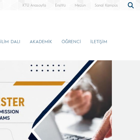
KTÜ Anasayfa
Enstitü
Mezun
Sanal Kampüs
İLİM DALI
AKADEMİK
ÖĞRENCİ
İLETİŞİM