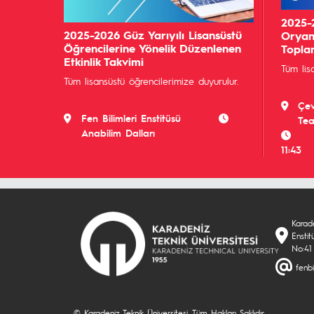
2025-2
2025-2026 Güz Yarıyılı Lisansüstü
Oryan
Öğrencilerine Yönelik Düzenlenen
Toplan
Etkinlik Takvimi
Tüm lis
Tüm lisansüstü öğrencilerimize duyurulur.
Çev
Fen Bilimleri Enstitüsü
Tea
Anabilim Dalları
11:43
Karade
Enstit
No:41
fenbi
© Karadeniz Teknik Üniversitesi. Tüm Hakları Saklıdır