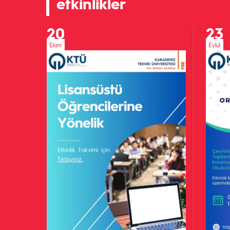
etkinlikler
20
23
Ekim
Eylül