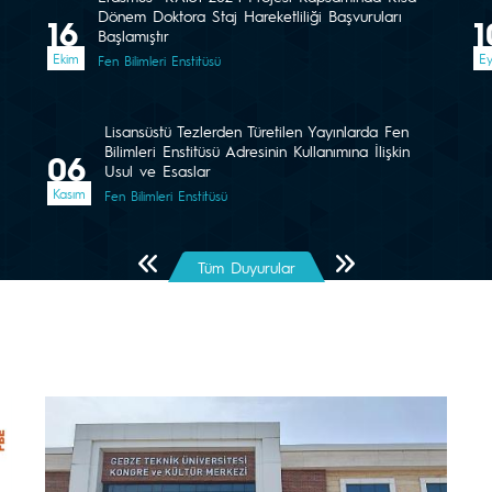
Dönem Doktora Staj Hareketliliği Başvuruları
16
1
Başlamıştır
Ekim
Ey
Fen Bilimleri Enstitüsü
Lisansüstü Tezlerden Türetilen Yayınlarda Fen
Bilimleri Enstitüsü Adresinin Kullanımına İlişkin
06
Usul ve Esaslar
Kasım
Fen Bilimleri Enstitüsü
Önceki Sayfa
Sonraki Sayfa
Tüm Duyurular