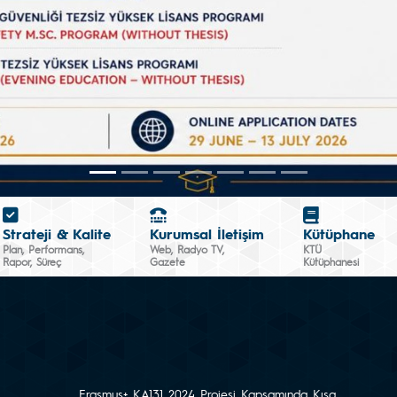
Strateji & Kalite
Kurumsal İletişim
Kütüphane
Plan, Performans,
Web, Radyo TV,
KTÜ
Rapor, Süreç
Gazete
Kütüphanesi
Erasmus+ KA131 2024 Projesi Kapsamında Kısa