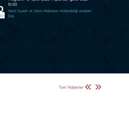
10.00
0
Gemi İnşaatı ve Gemi Makinaları Mühendisliği Anabilim
lül
Dalı
Önceki Sayfa
Sonraki Sayfa
Tüm Haberler