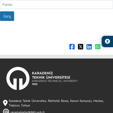
Giriş
Karadeniz Teknik Üniversitesi, Rektörlük Binası, Kanuni Kampüsü, Merkez,
Trabzon, Türkiye
genelsekreterlik@ktu.edu.tr