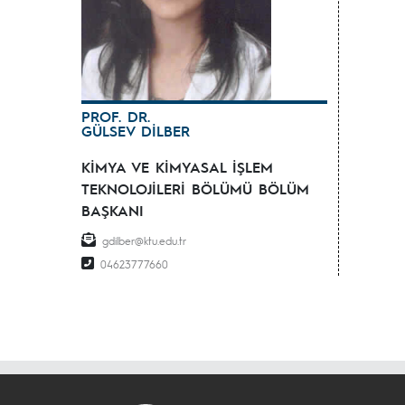
PROF. DR.
GÜLSEV DİLBER
KİMYA VE KİMYASAL İŞLEM
TEKNOLOJİLERİ BÖLÜMÜ BÖLÜM
BAŞKANI
gdilber@ktu.edu.tr
04623777660