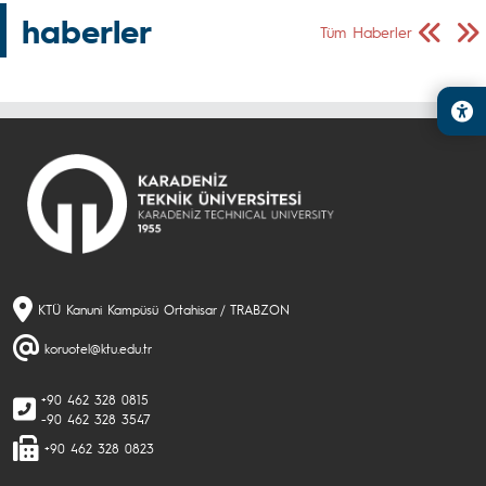
haberler
Önceki Sa
Sonr
Tüm Haberler
KTÜ Kanuni Kampüsü Ortahisar / TRABZON
koruotel@ktu.edu.tr
+90 462 328 0815
-90 462 328 3547
+90 462 328 0823