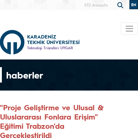
EN
KTÜ Anasayfa
KARADENİZ
TEKNİK ÜNİVERSİTESİ
Teknoloji Transferi UYGAR
haberler
"Proje Geliştirme ve Ulusal &
Uluslararası Fonlara Erişim"
Eğitimi Trabzon'da
Gerçekleştirildi