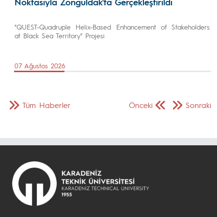
Noktasıyla Zonguldak'ta Gerçekleştirildi
"QUEST-Quadruple Helix-Based Enhancement of Stakeholders
at Black Sea Territory" Projesi
07 Ağustos 2026
Tüm Haberler
Önceki
Sonraki