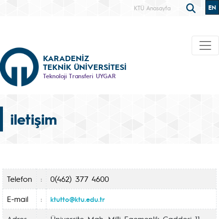
EN
KTÜ Anasayfa
KARADENİZ
TEKNİK ÜNİVERSİTESİ
Teknoloji Transferi UYGAR
iletişim
Telefon
:
0(462) 377 4600
E-mail
:
ktutto@ktu.edu.tr
Adres
:
Üniversite Mah. Milli Egemenlik Caddesi 11