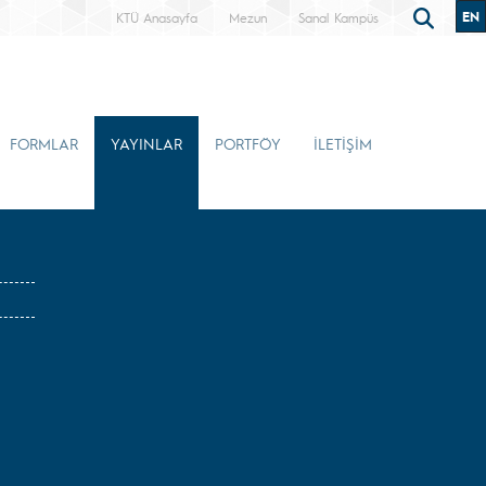
EN
KTÜ Anasayfa
Mezun
Sanal Kampüs
FORMLAR
YAYINLAR
PORTFÖY
İLETİŞİM