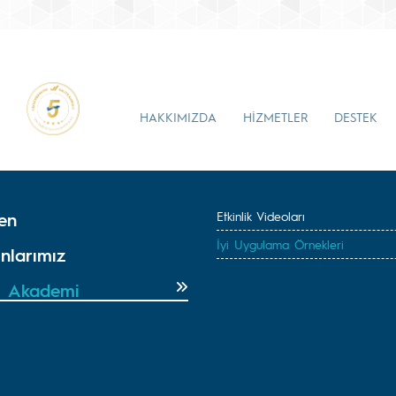
HAKKIMIZDA
HİZMETLER
DESTEK
en
Etkinlik Videoları
İyi Uygulama Örnekleri
nlarımız
 Akademi