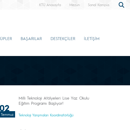
KTÜ Anasayfa
Mezun
Sanal Kampüs
ÜPLER
BAŞARILAR
DESTEKÇİLER
İLETİŞİM
Milli Teknoloji Atölyeleri Lise Yaz Okulu
Eğitim Programı Başlıyor!
02
Temmuz
Teknoloji Yarışmaları Koordinatörlüğü