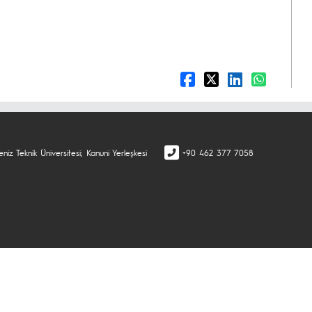
niz Teknik Üniversitesi; Kanuni Yerleşkesi
+90 462 377 7058