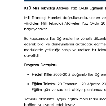
KTÜ Milli Teknoloji Atölyesi Yaz Okulu Eğitmen B
Milli Teknoloji Hamlesi doğrultusunda, üreten ve
yürütülen Milli Teknoloji Atölyeleri Yaz Okulu, 2
başlayacaktır.
Bu kapsamda, lise öğrencilerine yönelik düzenl
ederek bilgi ve deneyimlerini aktaracak eğitmen
modüllerde yetkinliğe sahip ve üretken bir teknol
davetlidir.
Program Detayları:
Hedef Kitle:
2008-2012 doğumlu lise öğrenci
Eğitim Takvimi:
20 Temmuz - 20 Ağustos 2026
Eğitim gün ve saatleri, atölye planlaması d
Yetkinlik alanınıza uygun eğitim modüllerini i
bağlantıyı ziyaret edebilirsiniz.