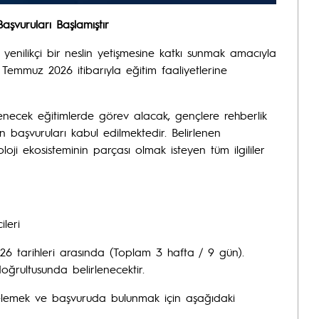
aşvuruları Başlamıştır
 yenilikçi bir neslin yetişmesine katkı sunmak amacıyla
0 Temmuz 2026 itibarıyla eğitim faaliyetlerine
enecek eğitimlerde görev alacak, gençlere rehberlik
 başvuruları kabul edilmektedir. Belirlenen
oji ekosisteminin parçası olmak isteyen tüm ilgililer
leri
 tarihleri arasında (Toplam 3 hafta / 9 gün).
oğrultusunda belirlenecektir.
ncelemek ve başvuruda bulunmak için aşağıdaki