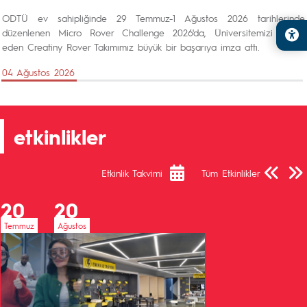
ODTÜ ev sahipliğinde 29 Temmuz-1 Ağustos 2026 tarihlerinde
düzenlenen Micro Rover Challenge 2026'da, Üniversitemizi temsil
eden Creatiny Rover Takımımız büyük bir başarıya imza attı.
04 Ağustos 2026
etkinlikler
Önceki Sa
Sonra
Etkinlik Takvimi
Tüm Etkinlikler
20
20
Temmuz
Ağustos