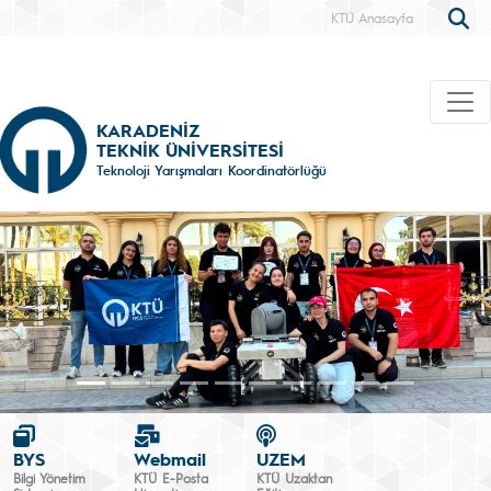
KTÜ Anasayfa
KARADENİZ
TEKNİK ÜNİVERSİTESİ
Teknoloji Yarışmaları Koordinatörlüğü
BYS
Webmail
UZEM
Bilgi Yönetim
KTÜ E-Posta
KTÜ Uzaktan