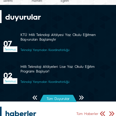
Sistemi
Hizmeti
Eğitim
duyurular
KTÜ Milli Teknoloji Atölyesi Yaz Okulu Eğitmen
Başvuruları Başlamıştır
07
Temmuz
Teknoloji Yarışmaları Koordinatörlüğü
Milli Teknoloji Atölyeleri Lise Yaz Okulu Eğitim
Programı Başlıyor!
02
Temmuz
Teknoloji Yarışmaları Koordinatörlüğü
Önceki Sayfa
Sonraki Sayfa
Tüm Duyurular
haberler
Önceki Sa
Sonr
Tüm Haberler