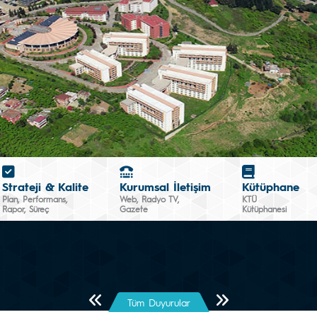
Strateji & Kalite
Kurumsal İletişim
Kütüphane
Plan, Performans,
Web, Radyo TV,
KTÜ
Rapor, Süreç
Gazete
Kütüphanesi
Önceki Sayfa
Sonraki Sayfa
Tüm Duyurular