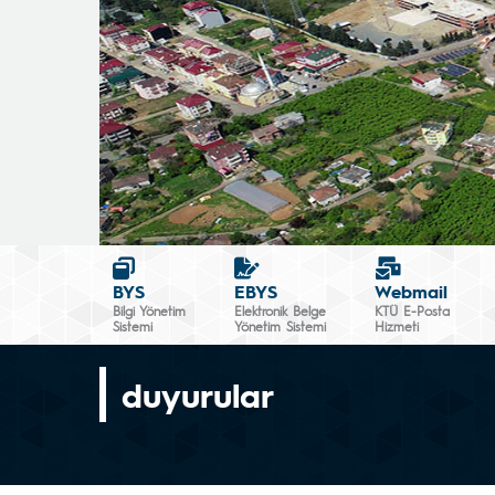
BYS
EBYS
Webmail
Bilgi Yönetim
Elektronik Belge
KTÜ E-Posta
Sistemi
Yönetim Sistemi
Hizmeti
duyurular