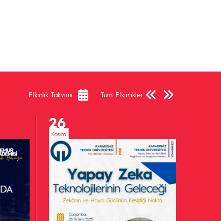
Önceki Sayfa
Sonraki Sayfa
Etkinlik Takvimi
Tüm Etkinlikler
26
Kasım