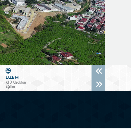
UZEM
KTÜ Uzaktan
Eğitim