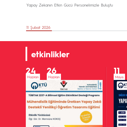
Yapay Zekanın Etkin Gücü Personelimizle Buluştu
11 Şubat 2026
etkinlikler
24
26
11
Haziran
Haziran
Mayıs