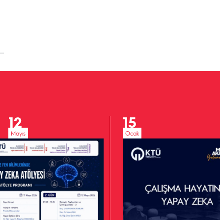
12
15
Mayıs
Ocak