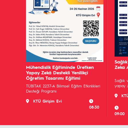
Sağlık
Mühendislik Eğitiminde Üretken
Zeka 
Yapay Zekâ Destekli Yenilikçi
Öğretim Tasarımı Eğitimi
Sağlık 
yapay z
TÜBİTAK 2237-A Bilimsel Eğitim Etkinlikleri
Desteği Programı
KT
KTÜ Girişim Evi
08:30
09:00