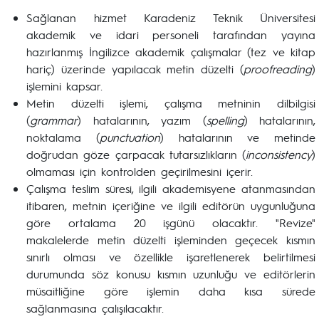
Sağlanan hizmet Karadeniz Teknik Üniversitesi
akademik ve idari personeli tarafından yayına
hazırlanmış İngilizce akademik çalışmalar (tez ve kitap
hariç) üzerinde yapılacak metin düzelti (
proofreading
)
işlemini kapsar.
Metin düzelti işlemi, çalışma metninin dilbilgisi
(
grammar
) hatalarının, yazım (
spelling
) hatalarının,
noktalama (
punctuation
) hatalarının ve metinde
doğrudan göze çarpacak tutarsızlıkların (
inconsistency
)
olmaması için kontrolden geçirilmesini içerir.
Çalışma teslim süresi, ilgili akademisyene atanmasından
itibaren, metnin içeriğine ve ilgili editörün uygunluğuna
göre ortalama 20 işgünü olacaktır. "Revize"
makalelerde metin düzelti işleminden geçecek kısmın
sınırlı olması ve özellikle işaretlenerek belirtilmesi
durumunda söz konusu kısmın uzunluğu ve editörlerin
müsaitliğine göre işlemin daha kısa sürede
sağlanmasına çalışılacaktır.