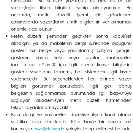
tutulacaktır. Bu süreçte yazar(lar) editöre, editör de
yazar(lar)a ilişkin bilgilere sahip olmayacaktır. Bu
anlamda, metin düzelti işlemi için gönderilen
çalışmalarda yazar(lar)ın kimlik bilgilerinin yer almaması
önemle rica olunur.
Metin düzelti işleminden geçtikten sonra kabul/ret
alındığını ya da makalenin dergi sürecinde olduğunu
gösterir bir belge veya yayımlanmış çalışma içeriğini
gösteren sayfa linki veya basılan materyaller
(örn: kitap bölümü) için ilgili eserin künye bilgilerini
gösterir sayfaların taranmış hali sistemdeki ilgili kısma
yüklenecektir. Bu seçeneklerden her birinde yazar
bilgileri görünmek zorundadır. İlgili geri dönüş
belgesinin sağlanmaması durumunda ilgili başvuruyu
sağlayan akademisyen metin düzelti hizmetinden
tekrar faydalanamayacaktır.
Bazı dergi ve yayınevleri düzeltiye ilişkin kanıt olarak
sertifika talep etmektedir. Eğer böyle bir durum söz
konusuysa
yoluyla talep edilmesi halinde,
awc@ktu.edu.tr