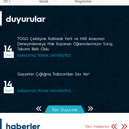
101.7
Kanalı
Programları
duyurular
TOGG Çekilişine Katılarak Yerli ve Milli Aracımızı
Deneyimlemeye Hak Kazanan Öğrencilerimizin Sürüş
14
Takvimi Belli Oldu
Mart
KARADENİZ TEKNİK ÜNİVERSİTESİ
Gazze'nin Çığlığına Trabzon'dan Ses Ver!
14
Mart
KARADENİZ TEKNİK ÜNİVERSİTESİ
Önceki Sayfa
Sonraki Sayfa
Tüm Duyurular
haberler
Önceki Sa
Sonr
Tüm Haberler