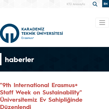
EN
KTÜ Anasayfa
KARADENİZ
TEKNİK ÜNİVERSİTESİ
Erasmus+
haberler
"9th International Erasmus+
Staff Week on Sustainability"
Üniversitemiz Ev Sahipliğinde
Düzenlendi