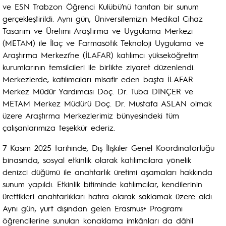
ve ESN Trabzon Öğrenci Kulübü’nü tanıtan bir sunum
gerçekleştirildi. Aynı gün, Üniversitemizin Medikal Cihaz
Tasarım ve Üretimi Araştırma ve Uygulama Merkezi
(METAM) ile İlaç ve Farmasötik Teknoloji Uygulama ve
Araştırma Merkezi’ne (İLAFAR) katılımcı yükseköğretim
kurumlarının temsilcileri ile birlikte ziyaret düzenlendi.
Merkezlerde, katılımcıları misafir eden başta İLAFAR
Merkez Müdür Yardımcısı Doç. Dr. Tuba DİNÇER ve
METAM Merkez Müdürü Doç. Dr. Mustafa ASLAN olmak
üzere Araştırma Merkezlerimiz bünyesindeki tüm
çalışanlarımıza teşekkür ederiz.
7 Kasım 2025 tarihinde, Dış İlişkiler Genel Koordinatörlüğü
binasında, sosyal etkinlik olarak katılımcılara yönelik
denizci düğümü ile anahtarlık üretimi aşamaları hakkında
sunum yapıldı. Etkinlik bitiminde katılımcılar, kendilerinin
ürettikleri anahtarlıkları hatıra olarak saklamak üzere aldı.
Aynı gün, yurt dışından gelen Erasmus+ Programı
öğrencilerine sunulan konaklama imkânları da dâhil