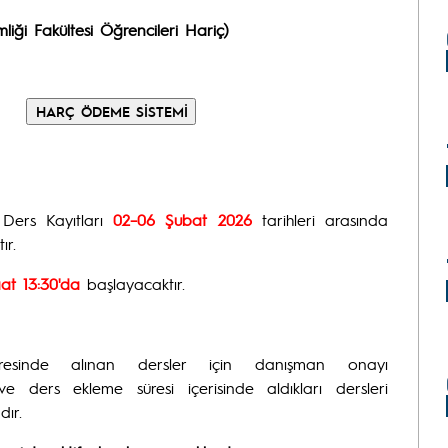
mliği Fakültesi Öğrencileri Hariç)
ers Kayıtları
02–06 Şubat 2026
tarihleri arasında
ır.
at 13:30'da
başlayacaktır.
resinde alınan dersler için danışman onayı
 ders ekleme süresi içerisinde aldıkları dersleri
ır.