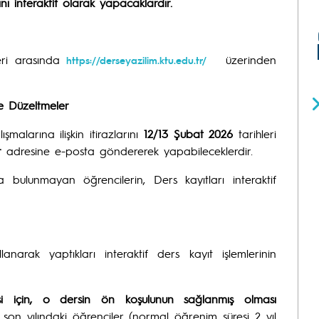
nı interaktif olarak yapacaklardır.
leri arasında
üzerinden
https://derseyazilim.ktu.edu.tr/
 ve Düzeltmeler
şmalarına ilişkin itirazlarını
12/13
Şubat 2026
tarihleri
r
adresine e-posta göndererek yapabileceklerdir.
a bulunmayan öğrencilerin, Ders kayıtları interaktif
anarak yaptıkları interaktif ders kayıt işlemlerinin
esi için, o dersin ön koşulunun sağlanmış olması
on yılındaki öğrenciler (normal öğrenim süresi 2 yıl