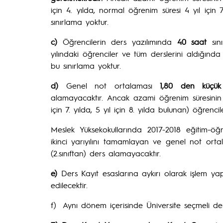
için 4. yılda, normal öğrenim süresi 4 yıl için 7
sınırlama yoktur.
c)
Öğrencilerin ders yazılımında
40 saat
sını
yılındaki öğrenciler ve tüm derslerini aldığınd
bu sınırlama yoktur.
d)
Genel not ortalaması
1,80 den küçük
alamayacaktır. Ancak azami öğrenim süresinin s
için 7. yılda, 5 yıl için 8. yılda bulunan) öğrenci
Meslek Yüksekokullarında 2017-2018 eğitim-öğr
ikinci yarıyılını tamamlayan ve genel not ort
(2.sınıftan) ders alamayacaktır.
e)
Ders Kayıt esaslarına aykırı olarak işlem yapt
edilecektir.
f) Aynı dönem içerisinde Üniversite seçmeli ders