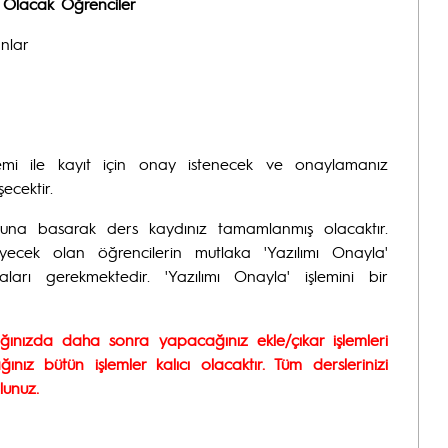
 Olacak Öğrenciler
anlar
şlemi ile kayıt için onay istenecek ve onaylamanız
şecektir.
na basarak ders kaydınız tamamlanmış olacaktır.
ecek olan öğrencilerin mutlaka 'Yazılımı Onayla'
arı gerekmektedir. 'Yazılımı Onayla' işlemini bir
ğınızda daha sonra yapacağınız ekle/çıkar işlemleri
nız bütün işlemler kalıcı olacaktır. Tüm derslerinizi
lunuz.