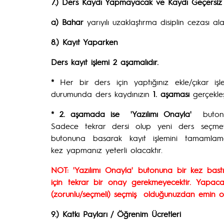
7.) Ders Kaydı Yapmayacak ve Kaydı Geçersiz
a) Bahar
yarıyılı uzaklaştırma disiplin cezası al
8.) Kayıt Yaparken
Ders kayıt işlemi 2 aşamalıdır.
*
Her bir ders için yaptığınız ekle/çıkar i
durumunda ders kaydınızın
1. aşaması
gerçekle
* 2. aşamada ise
'Yazılımı Onayla'
butonu
Sadece tekrar dersi olup yeni ders seçmey
butonuna basarak kayıt işlemini tamamlamal
kez yapmanız yeterli olacaktır.
NOT: 'Yazılımı Onayla' butonuna bir kez bastı
için tekrar bir onay gerekmeyecektir. Yapacağı
(zorunlu/seçmeli) seçmiş olduğunuzdan emin o
9.) Katkı Payları / Öğrenim Ücretleri