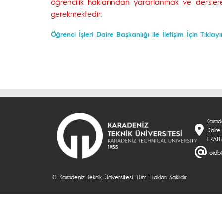
öğrencilik haklarından yararlanmak ve dersl
gerekmektedir.
Öğrenci İşleri Daire Başkanlığı ile
İletişim İçin Tıklayı
Karade
Daire 
TRAB
oidb
© Karadeniz Teknik Üniversitesi. Tüm Hakları Saklıdır