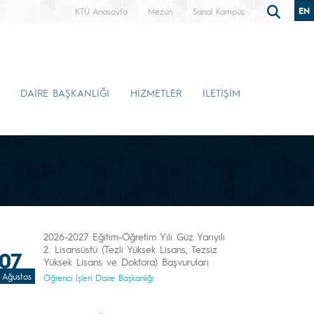
EN
KTÜ Anasayfa
Mezun
Sanal Kampüs
DAİRE BAŞKANLIĞI
HİZMETLER
İLETİŞİM
2026-2027 Eğitim-Öğretim Yılı Güz Yarıyılı
2. Lisansüstü (Tezli Yüksek Lisans, Tezsiz
07
Yüksek Lisans ve Doktora) Başvuruları
Ağustos
Öğrenci İşleri Daire Başkanlığı