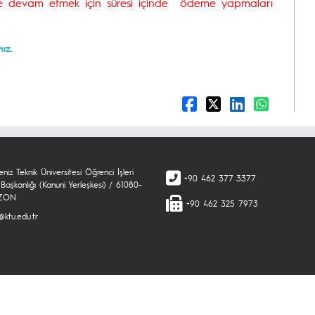
ere devam etmek için süresi içinde ödeme yapmaları
nız.
niz Teknik Üniversitesi Öğrenci İşleri
+90 462 377 3377
Başkanlığı (Kanuni Yerleşkesi) / 61080-
ZON
+90 462 325 7973
@ktu.edu.tr