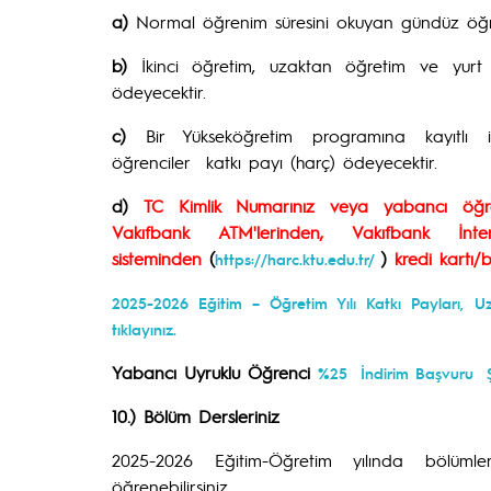
a)
Normal öğrenim süresini okuyan gündüz öğre
b)
İkinci öğretim, uzaktan öğretim ve yurt d
ödeyecektir.
c)
Bir Yükseköğretim programına kayıtlı i
öğrenciler katkı payı (harç) ödeyecektir.
d)
TC Kimlik Numarınız veya yabancı öğren
Vakıfbank ATM'lerinden, Vakıfbank 
sisteminden
(
)
kredi kartı/b
https://harc.ktu.edu.tr/
2025-2026 Eğitim – Öğretim Yılı Katkı Payları, U
tıklayınız.
Yabancı Uyruklu Öğrenci
%25 İndirim Başvuru Şe
10.) Bölüm Dersleriniz
2025-2026 Eğitim-Öğretim yılında bölümle
öğrenebilirsiniz.