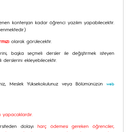
lenen kontenjan kadar öğrenci yazılım yapabilecektir.
lenmektedir.)
ırmızı
olarak görülecektir.
erini, başka seçmeli dersler ile değiştirmek isteyen
i derslerini ekleyebilecektir.
ülteniz, Meslek Yüksekokulunuz veya Bölümünüzün
web
ı yapacaklardır.
ersiteden dolayı
harç ödemesi gereken öğrenciler,