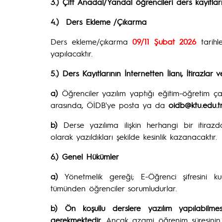
3.) Çift Anadal/Yandal öğrencileri ders kayıtları
4.) Ders Ekleme /Çıkarma
Ders ekleme/çıkarma
09/11
Şubat 2026
tarih
yapılacaktır.
5.) Ders Kayıtlarının İnternetten İlanı, İtirazlar
a)
Öğrenciler yazılım yaptığı eğitim-öğretim çalı
arasında, ÖİDB'ye posta ya da
oidb@ktu.edu.t
b)
Derse yazılıma ilişkin herhangi bir itirazd
olarak yazıldıkları şekilde kesinlik kazanacaktır.
6.) Genel Hükümler
a)
Yönetmelik gereği; E-Öğrenci şifresini kull
tümünden öğrenciler sorumludurlar.
b)
Ön koşullu derslere yazılım yapılabilm
gerekmektedir.
Ancak azami öğrenim süresinin s