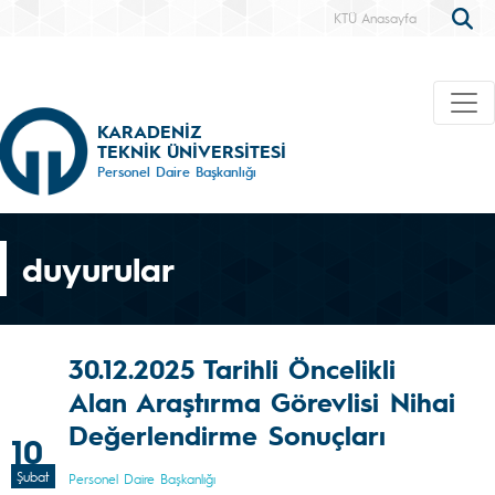
KTÜ Anasayfa
KARADENİZ
TEKNİK ÜNİVERSİTESİ
Personel Daire Başkanlığı
duyurular
30.12.2025 Tarihli Öncelikli
Alan Araştırma Görevlisi Nihai
Değerlendirme Sonuçları
10
Şubat
Personel Daire Başkanlığı