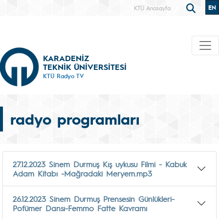
EN
KTÜ Anasayfa
KARADENİZ
TEKNİK ÜNİVERSİTESİ
KTÜ Radyo TV
radyo programları
27.12.2023 Sinem Durmuş Kış uykusu Filmi - Kabuk
Adam Kitabı -Mağradaki Meryem.mp3
26.12.2023 Sinem Durmuş Prensesin Günlükleri-
Pofümer Dansı-Femmo Fatte Kavramı