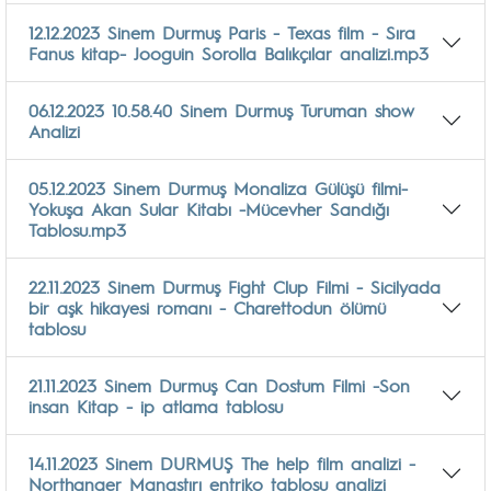
12.12.2023 Sinem Durmuş Paris - Texas film - Sıra
Fanus kitap- Jooguin Sorolla Balıkçılar analizi.mp3
06.12.2023 10.58.40 Sinem Durmuş Turuman show
Analizi
05.12.2023 Sinem Durmuş Monaliza Gülüşü filmi-
Yokuşa Akan Sular Kitabı -Mücevher Sandığı
Tablosu.mp3
22.11.2023 Sinem Durmuş Fight Clup Filmi - Sicilyada
bir aşk hikayesi romanı - Charettodun ölümü
tablosu
21.11.2023 Sinem Durmuş Can Dostum Filmi -Son
insan Kitap - ip atlama tablosu
14.11.2023 Sinem DURMUŞ The help film analizi -
Northanger Manastırı entriko tablosu analizi