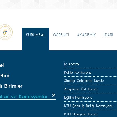
KURUMSAL
ÖĞRENCİ
AKADEMİK
İDARİ
el
İç Kontrol
Kalite Komisyonu
etim
Strateji Geliştirme Kurulu
ı Birimler
Araştırma Üst Kurulu
ullar ve Komisyonlar
Eğitim Komisyonu
KTÜ Şehir İş Birliği Komisyonu
KTÜ Danışma Kurulu