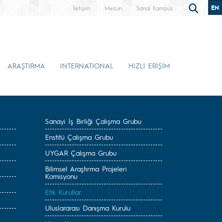
EN
İletişim
Mezun
Sanal Kampüs
ARAŞTIRMA
INTERNATIONAL
HIZLI ERİŞİM
Sanayi İş Birliği Çalışma Grubu
Enstitü Çalışma Grubu
UYGAR Çalışma Grubu
Bilimsel Araştırma Projeleri
Komisyonu
Etik Kurullar
Uluslararası Danışma Kurulu