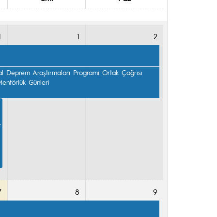
1
1
2
 Deprem Araştırmaları Programı Ortak Çağrısı 
entörlük Günleri

-
7
8
9