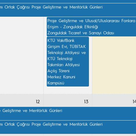
Ortak Çağrısı Proje Geliştirme ve Mentörlük Günleri

Proje Geliştirme ve Ulusal/Uluslararası Fonlara
Erişim - Zonguldak Etkinliği

Zonguldak Ticaret ve Sanayi Odası
KTÜ VakıfBank 
Girişim Evi, TÜBİTAK 
Teknoloji Atölyesi ve 
KTÜ Teknoloji 
Takımları Atölyesi 
Açılış Töreni

Merkez Kanuni 
Kampüsü
12
13
1
e Geliştirme ve Mentörlük Günleri

Ortak Çağrısı Proje Geliştirme ve Mentörlük Günleri
