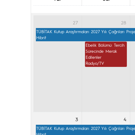
27
28
TÜBİTAK Kutup Araştırmaları 2027 Yılı Çağrıları Proj
Hibrit
Ebelik Bölümü: Tercih 
Sürecinde Merak 
Edilenler

Radyo/TV
3
4
TÜBİTAK Kutup Araştırmaları 2027 Yılı Çağrıları Proj
Hibrit