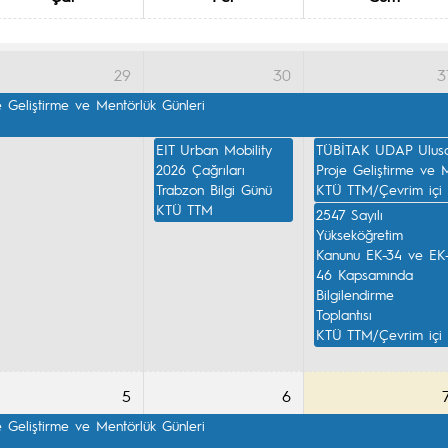
29
30
3
e Geliştirme ve Mentörlük Günleri

EIT Urban Mobility 
TÜBİTAK UDAP Ulusal
2026 Çağrıları 
Proje Geliştirme ve M
Trabzon Bilgi Günü

KTÜ TTM/Çevrim içi
KTÜ TTM
2547 Sayılı 
Yükseköğretim 
Kanunu EK-34 ve EK
46 Kapsamında 
Bilgilendirme 
Toplantısı

KTÜ TTM/Çevrim içi
5
6
e Geliştirme ve Mentörlük Günleri
