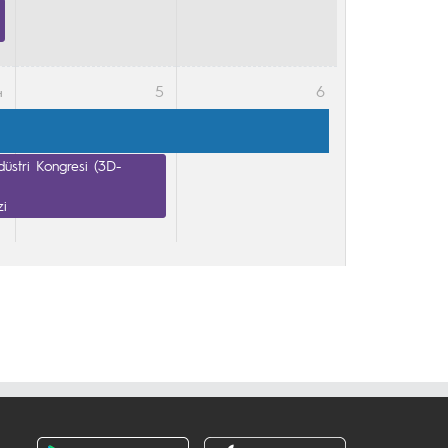
4
5
6
ndüstri Kongresi (3D-
zi