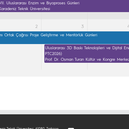
VII. Uluslararası Enzim ve Biyoproses Günleri

Karadeniz Teknik Üniversitesi
2
3
Ortak Çağrısı Proje Geliştirme ve Mentörlük Günleri

Uluslararası 3D Baskı Teknolojileri ve Dijital E
PTC2026)

Prof. Dr. Osman Turan Kültür ve Kongre Merke
niz Teknik Üniversitesi, 61080, Trabzon,