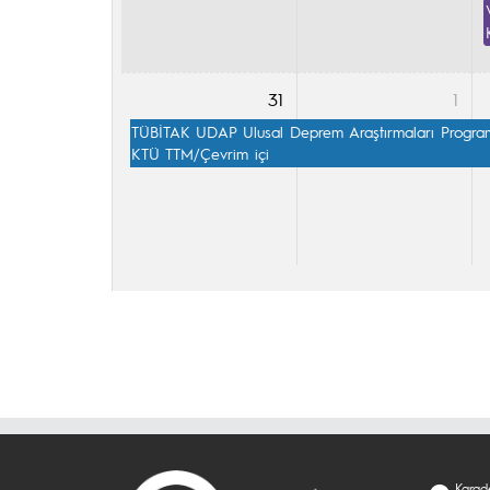
31
1
TÜBİTAK UDAP Ulusal Deprem Araştırmaları Programı 
KTÜ TTM/Çevrim içi
Karade