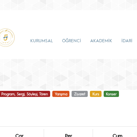
KURUMSAL
ÖĞRENCİ
AKADEMİK
İDARİ
Program, Sergi, Söyleşi, Tören
Yarışma
Ziyaret
Kurs
Konser
Çar
Per
Cum