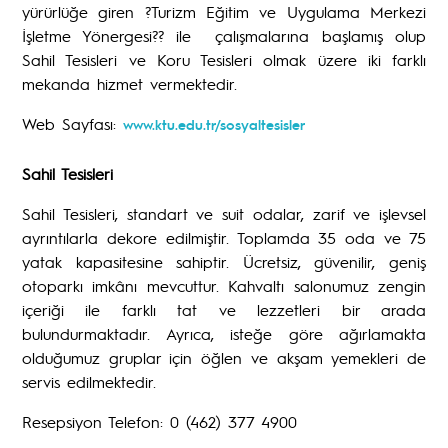
yürürlüğe giren ?Turizm Eğitim ve Uygulama Merkezi
İşletme Yönergesi?? ile çalışmalarına başlamış olup
Sahil Tesisleri ve Koru Tesisleri olmak üzere iki farklı
mekanda hizmet vermektedir.
Web Sayfası:
www.ktu.edu.tr/sosyaltesisler
Sahil Tesisleri
Sahil Tesisleri, standart ve suit odalar, zarif ve işlevsel
ayrıntılarla dekore edilmiştir. Toplamda 35 oda ve 75
yatak kapasitesine sahiptir. Ücretsiz, güvenilir, geniş
otoparkı imkânı mevcuttur. Kahvaltı salonumuz zengin
içeriği ile farklı tat ve lezzetleri bir arada
bulundurmaktadır. Ayrıca, isteğe göre ağırlamakta
olduğumuz gruplar için öğlen ve akşam yemekleri de
servis edilmektedir.
Resepsiyon Telefon: 0 (462) 377 4900