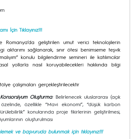
yum
amı İçin Tıklayınız!!!
 Romanya’da geliştirilen umut verici teknolojilerin
bilgi aktarımı sağlanarak, sınır ötesi benimseme teşvik
lıyım” konulu bilgilendirme semineri ile katılımcılar
i yasal yollarla nasıl koruyabilecekleri hakkında bilgi
ölye çalışmaları gerçekleştirilecektir
e Konsorsiyum Oluşturma
:
Belirlenecek uluslararası (açık
özelinde, özellikle “Mavi ekonomi”, “düşük karbon
ülebilirlik” konularında proje fikirlerinin geliştirilmesi,
yumlarının oluşturulması
ncelemek ve başvuruda bulunmak için tıklayınız!!!