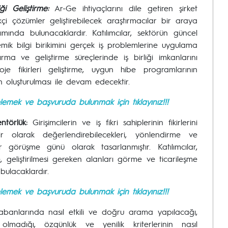
i Geliştirme:
Ar-Ge ihtiyaçlarını dile getiren şirket
likçi çözümler geliştirebilecek araştırmacılar bir araya
şımında bulunacaklardır. Katılımcılar, sektörün güncel
mik bilgi birikimini gerçek iş problemlerine uygulama
ma ve geliştirme süreçlerinde iş birliği imkanlarını
oje fikirleri geliştirme, uygun hibe programlarının
n oluşturulması ile devam edecektir.
ncelemek ve başvuruda bulunmak için tıklayınız!!!
ntörlük:
Girişimcilerin ve iş fikri sahiplerinin fikirlerini
r olarak değerlendirebilecekleri, yönlendirme ve
r görüşme günü olarak tasarlanmıştır. Katılımcılar,
me, geliştirilmesi gereken alanları görme ve ticarileşme
bulacaklardır.
ncelemek ve başvuruda bulunmak için tıklayınız!!!
abanlarında nasıl etkili ve doğru arama yapılacağı,
olmadığı, özgünlük ve yenilik kriterlerinin nasıl