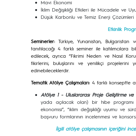
Mavi Ekonomi
İklim Değişikliği Etkileri ile Mücadele ve U
Düşük Karbonlu ve Temiz Enerji Çözümleri
Etkinlik Progr
Seminerler:
Türkiye, Yunanistan, Bulgaristan ve
tanıtılacağı 4 farklı seminer ile katılımcılara 
edilecek, ayrıca “Fikrimi Neden ve Nasıl Koruma
fikirlerini, buluşlarını ve yenilikçi projelerin
edinebileceklerdir.
Tematik Atölye Çalışmaları:
4 farklı konseptte at
Atölye 1 - Uluslararası Proje Geliştirme v
yada açılacak olan) bir hibe programı 
ekonomisi”, “iklim değişikliği uyumu ve sürdür
başvuru formlarının incelenmesi ve konsorsi
İlgili atölye çalışmasının içeriğini i