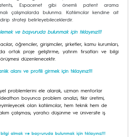
 Patents, Espacenet gibi önemli patent arama
malı çalışmalarda bulunma. Katılımcılar kendine ait
ip strateji belirleyebileceklerdir.
ncelemek ve başvuruda bulunmak için tıklayınız!!!
cılar, öğrenciler, girişimciler, şirketler, kamu kurumları,
 ortak proje geliştirme, yatırım fırsatları ve bilgi
görüşmesi düzenlenecektir.
ık alanı ve profili girmek için tıklayınız!!!
iyel problemlerini ele alarak, uzman mentorlar
 Ideathon boyunca problem analizi, fikir üretimi,
imleyecek olan katılımcılar, hem teknik hem de
takım çalışması, yaratıcı düşünme ve üniversite iş
ilgi almak ve başvuruda bulunmak için tıklayınız!!!