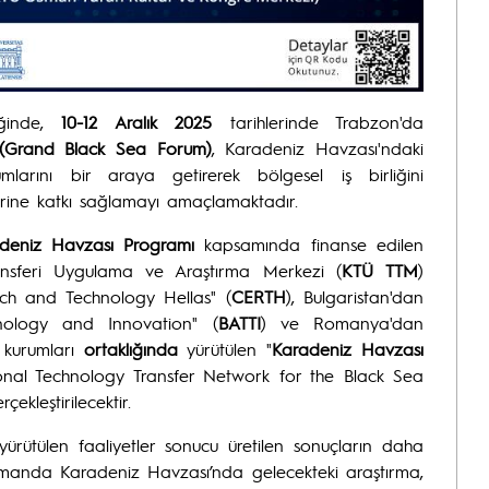
iğinde,
10-12 Aralık 2025
tarihlerinde Trabzon'da
(Grand Black Sea Forum)
, Karadeniz Havzası'ndaki
mlarını bir araya getirerek bölgesel iş birliğini
lerine katkı sağlamayı amaçlamaktadır.
deniz Havzası Programı
kapsamında finanse edilen
ransferi Uygulama ve Araştırma Merkezi (
KTÜ TTM
)
rch and Technology Hellas" (
CERTH
), Bulgaristan'dan
hnology and Innovation" (
BATTI
) ve Romanya'dan
 kurumları
ortaklığında
yürütülen "
Karadeniz Havzası
ional Technology Transfer Network for the Black Sea
ekleştirilecektir.
yürütülen faaliyetler sonucu üretilen sonuçların daha
 zamanda Karadeniz Havzası’nda gelecekteki araştırma,