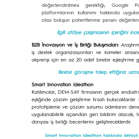
değerlendirilmesi gerektiği, Google
platformlarının kullanımı hakkında uygula
olası buluşun patentlenme şansını değerlendir
İlgili atölye çalışmasının içeriğini i
B2B İnovasyon ve İş Birliği Buluşmaları:
Araştırma
iş destek organizasyonları ve kümeler arasında
alışverişi için en az 20 adet birebir eşleştirme 
Birebir görüşme talep ettiğiniz uzmanl
Smart Innovation Ideathon
Katılımcılar, DEM-SAY firmasının gerçek endüstr
eşliğinde çözüm geliştirme fırsatı bulacaklardır.
prototipleme ve çözüm sunumu adımlarını deney
uygulanabilirlik açısından geri bildirim alacak; 
dünyası iş birliği becerilerini geliştireceklerdir.
Smart Innovation Ideathon hakkında detaylı b