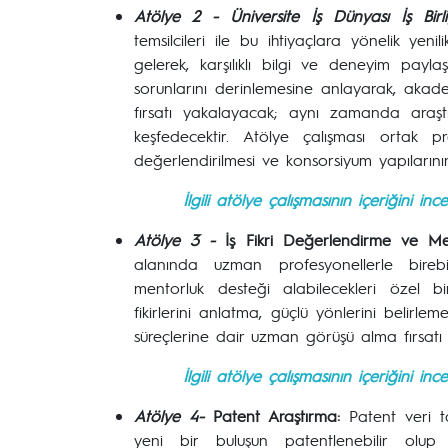
Atölye 2 - Üniversite İş Dünyası İş Birliğ
temsilcileri ile bu ihtiyaçlara yönelik yeni
gelerek, karşılıklı bilgi ve deneyim payla
sorunlarını derinlemesine anlayarak, akade
fırsatı yakalayacak; aynı zamanda araştır
keşfedecektir. Atölye çalışması ortak pr
değerlendirilmesi ve konsorsiyum yapılarını
İlgili atölye çalışmasının içeriğini i
Atölye 3 -
İş Fikri Değerlendirme ve Me
alanında uzman profesyonellerle birebi
mentorluk desteği alabilecekleri özel bi
fikirlerini anlatma, güçlü yönlerini belirle
süreçlerine dair uzman görüşü alma fırsatı 
İlgili atölye çalışmasının içeriğini i
Atölye 4-
Patent Araştırma:
Patent veri t
yeni bir buluşun patentlenebilir olup 