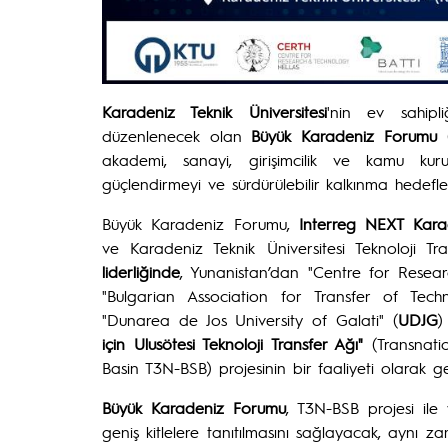
Karadeniz Teknik Üniversitesi
'nin ev sahipl
düzenlenecek olan
Büyük Karadeniz Forumu
akademi, sanayi, girişimcilik ve kamu kuru
güçlendirmeyi ve sürdürülebilir kalkınma hedef
Büyük Karadeniz Forumu,
Interreg NEXT Kara
ve Karadeniz Teknik Üniversitesi Teknoloji T
liderliğinde
, Yunanistan’dan "Centre for Resea
"Bulgarian Association for Transfer of Tec
"Dunarea de Jos University of Galati" (
UDJG
)
için Ulusötesi Teknoloji Transfer Ağı"
(Transnat
Basin T3N-BSB) projesinin bir faaliyeti olarak gerç
Büyük Karadeniz Forumu
, T3N-BSB projesi ile 
geniş kitlelere tanıtılmasını sağlayacak, aynı