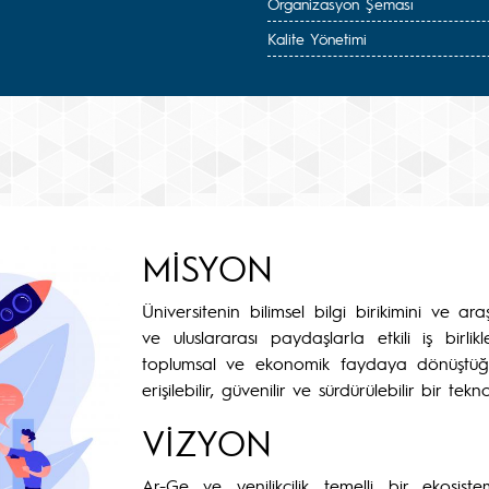
Organizasyon Şeması
Kalite Yönetimi
MİSYON
Üniversitenin bilimsel bilgi birikimini ve ar
ve uluslararası paydaşlarla etkili iş birlik
toplumsal ve ekonomik faydaya dönüştüğü, 
erişilebilir, güvenilir ve sürdürülebilir bir tek
VİZYON
Ar-Ge ve yenilikçilik temelli bir ekosistem