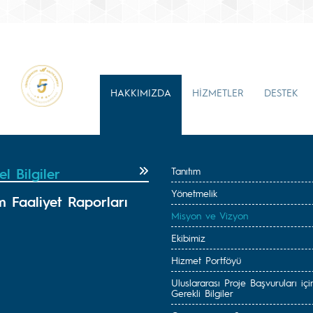
HAKKIMIZDA
HİZMETLER
DESTEK
l Bilgiler
Tanıtım
Yönetmelik
m Faaliyet Raporları
Misyon ve Vizyon
Ekibimiz
Hizmet Portföyü
Uluslararası Proje Başvuruları içi
Gerekli Bilgiler