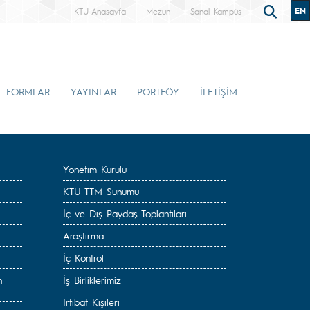
EN
KTÜ Anasayfa
Mezun
Sanal Kampüs
FORMLAR
YAYINLAR
PORTFÖY
İLETİŞİM
Yönetim Kurulu
KTÜ TTM Sunumu
İç ve Dış Paydaş Toplantıları
Araştırma
İç Kontrol
n
İş Birliklerimiz
İrtibat Kişileri