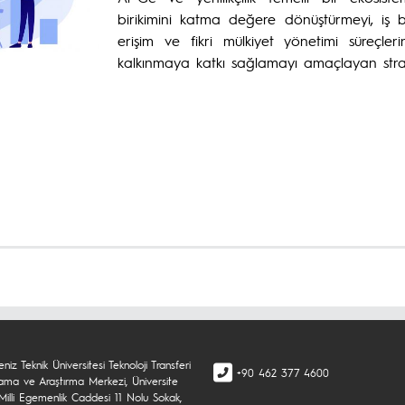
birikimini katma değere dönüştürmeyi, iş birli
erişim ve fikri mülkiyet yönetimi süreçl
kalkınmaya katkı sağlamayı amaçlayan strate
niz Teknik Üniversitesi Teknoloji Transferi
+90 462 377 4600
ama ve Araştırma Merkezi, Üniversite
Milli Egemenlik Caddesi 11 Nolu Sokak,