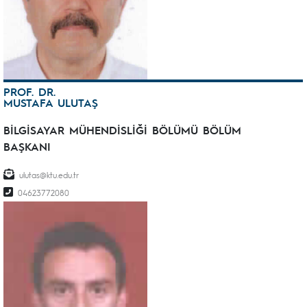
PROF. DR.
MUSTAFA ULUTAŞ
BİLGİSAYAR MÜHENDİSLİĞİ BÖLÜMÜ BÖLÜM
BAŞKANI
ulutas@ktu.edu.tr
04623772080