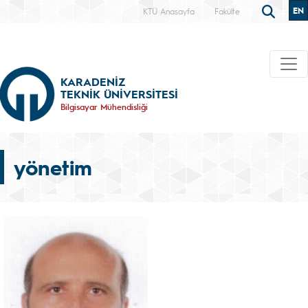
EN
KTÜ Anasayfa
Fakülte
KARADENİZ
TEKNİK ÜNİVERSİTESİ
Bilgisayar Mühendisliği
yönetim