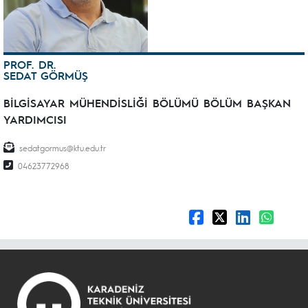
PROF. DR.
SEDAT GÖRMÜŞ
BİLGİSAYAR MÜHENDİSLİĞİ BÖLÜMÜ BÖLÜM BAŞKAN
YARDIMCISI
sedatgormus@ktu.edu.tr
04623772968