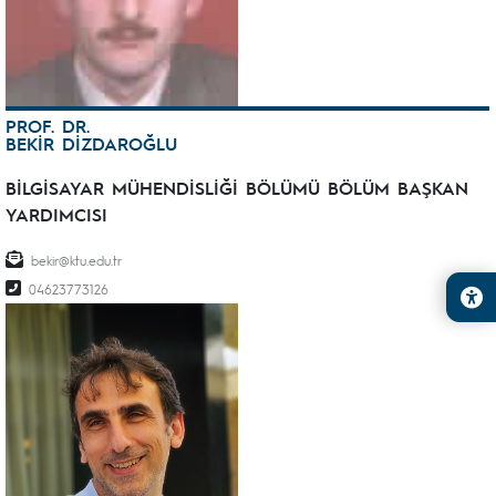
PROF. DR.
BEKİR DİZDAROĞLU
BİLGİSAYAR MÜHENDİSLİĞİ BÖLÜMÜ BÖLÜM BAŞKAN
YARDIMCISI
bekir@ktu.edu.tr
04623773126