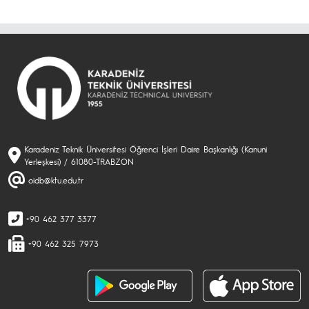
Karadeniz Teknik Üniversitesi Öğrenci İşleri Daire Başkanlığı (Kanuni
Yerleşkesi) / 61080-TRABZON
oidb@ktu.edu.tr
+90 462 377 3377
+90 462 325 7973