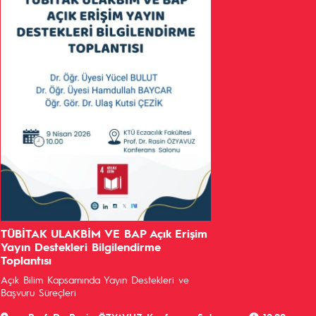
TÜBİTAK ULAKBİM VE BAP Açık Erişim
Yayın Destekleri Bilgilendirme
Toplantısı
Açık Bilim Kapsamında Yayın Destekleri ve
Başvuru Süreçleri