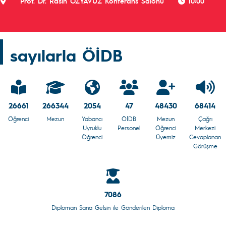
Prof. Dr. Rasin ÖZYAVUZ Konferans Salonu
10:00
sayılarla ÖİDB
26661
266344
2054
47
48430
68414
Öğrenci
Mezun
Yabancı
ÖİDB
Mezun
Çağrı
Uyruklu
Personel
Öğrenci
Merkezi
Öğrenci
Üyemiz
Cevaplanan
Görüşme
7086
Diploman Sana Gelsin ile Gönderilen Diploma