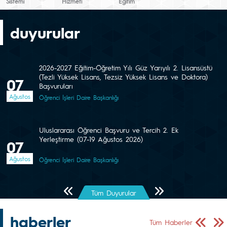
Sistemi
Hizmeti
Eğitim
duyurular
2026-2027 Eğitim-Öğretim Yılı Güz Yarıyılı 2. Lisansüstü
(Tezli Yüksek Lisans, Tezsiz Yüksek Lisans ve Doktora)
07
Başvuruları
Ağustos
Öğrenci İşleri Daire Başkanlığı
Uluslararası Öğrenci Başvuru ve Tercih 2. Ek
Yerleştirme (07-19 Ağustos 2026)
07
Ağustos
Öğrenci İşleri Daire Başkanlığı
Önceki Sayfa
Sonraki Sayfa
Tüm Duyurular
haberler
Önceki Sa
Sonr
Tüm Haberler