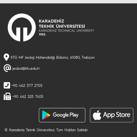
KTÜ MF Jeoloji Mühendisliği Bölümü, 61080, Trabzon
jeobol@ktu.edu.tr
+90 462 377 2705
+90 462 325 7405
© Karadeniz Teknik Üniversitesi. Tüm Hakları Saklıdır