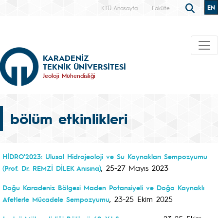
EN
KTÜ Anasayfa
Fakülte
KARADENİZ
TEKNİK ÜNİVERSİTESİ
Jeoloji Mühendisliği
bölüm etkinlikleri
HİDRO'2023: Ulusal Hidrojeoloji ve Su Kaynakları Sempozyumu
, 25-27 Mayıs 2023
(Prof. Dr. REMZİ DİLEK Anısına)
Doğu Karadeniz Bölgesi Maden Potansiyeli ve Doğa Kaynaklı
, 23-25 Ekim 2025
Afetlerle Mücadele Sempozyumu