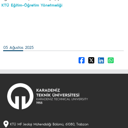
KTÜ Eğitim-Öğretim Yönetmeliği
05 Ağustos 2025
KTÜ MF Jeoloji Mühendisliği Bölümü, 61080, Trabzon