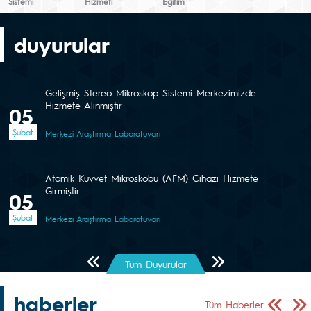
Sistemi
Hizmeti
Eğitim
duyurular
Gelişmiş Stereo Mikroskop Sistemi Merkezimizde
Hizmete Alınmıştır
05
Şubat
Merkezi Araştırma Laboratuvarı
Atomik Kuvvet Mikroskobu (AFM) Cihazı Hizmete
Girmiştir
05
Şubat
Merkezi Araştırma Laboratuvarı
Önceki Sayfa
Sonraki Sayfa
Tüm Duyurular
haberler
Önceki Sa
Sonr
Tüm Haberler