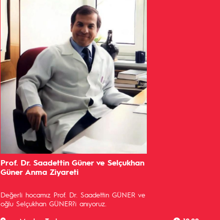
Prof. Dr. Saadettin Güner ve Selçukhan
Güner Anma Ziyareti
Değerli hocamız Prof. Dr. Saadettin GÜNER ve
oğlu Selçukhan GÜNER?i anıyoruz.