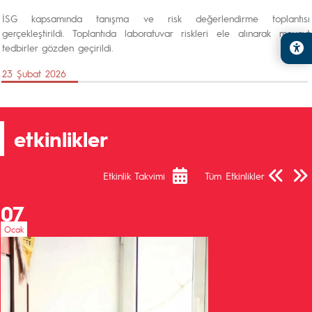
İSG kapsamında tanışma ve risk değerlendirme toplantısı
gerçekleştirildi. Toplantıda laboratuvar riskleri ele alınarak mevcut
tedbirler gözden geçirildi.
23 Şubat 2026
etkinlikler
Önceki Sa
Sonra
Etkinlik Takvimi
Tüm Etkinlikler
07
Ocak