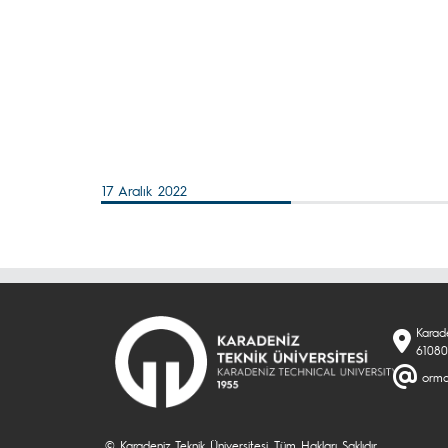
17 Aralık 2022
Karade
61080
orma
© Karadeniz Teknik Üniversitesi. Tüm Hakları Saklıdır