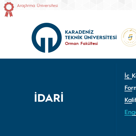
Araştırma Üniversitesi
KARADENİZ
TEKNİK ÜNİVERSİTESİ
Orman Fakültesi
İç K
For
İDARİ
Kali
Eng