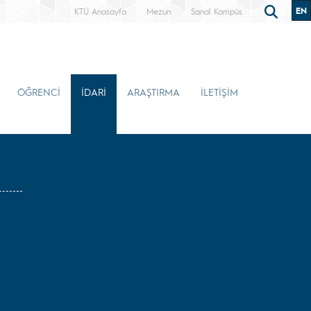
EN
KTÜ Anasayfa
Mezun
Sanal Kampüs
ÖĞRENCİ
İDARİ
ARAŞTIRMA
İLETİŞİM