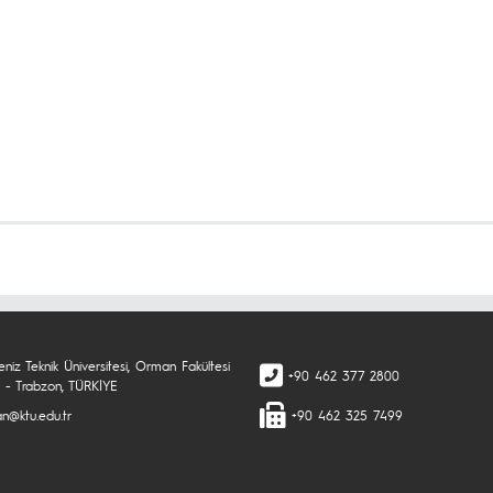
niz Teknik Üniversitesi, Orman Fakültesi
+90 462 377 2800
 - Trabzon, TÜRKİYE
n@ktu.edu.tr
+90 462 325 7499