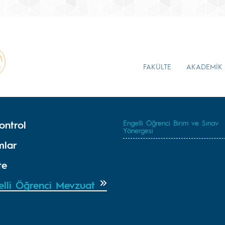
FAKÜLTE
AKADEMİK
ontrol
Engelli Öğrenci Birim ve Sınav
Yönergesi
mlar
te
elli Öğrenci Mevzuat