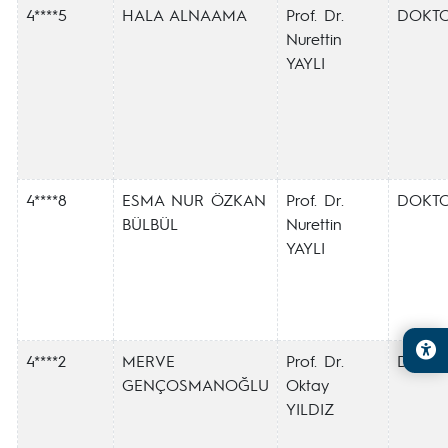
4****5
HALA ALNAAMA
Prof. Dr.
DOKT
Nurettin
YAYLI
4****8
ESMA NUR ÖZKAN
Prof. Dr.
DOKT
BÜLBÜL
Nurettin
YAYLI
4****2
MERVE
Prof. Dr.
DOKT
GENÇOSMANOĞLU
Oktay
YILDIZ