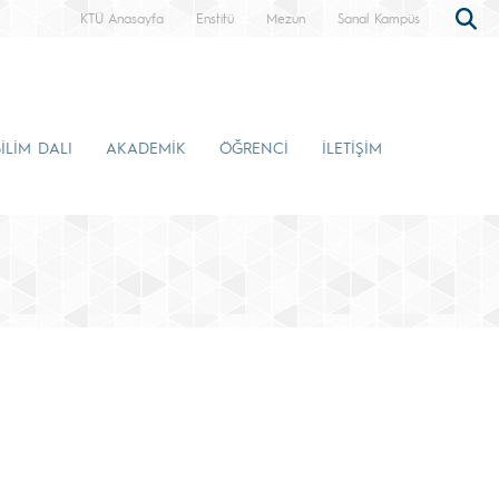
KTÜ Anasayfa
Enstitü
Mezun
Sanal Kampüs
İLİM DALI
AKADEMİK
ÖĞRENCİ
İLETİŞİM