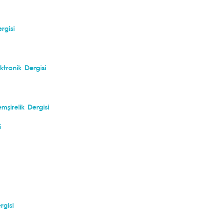
rgisi
ktronik Dergisi
mşirelik Dergisi
i
rgisi