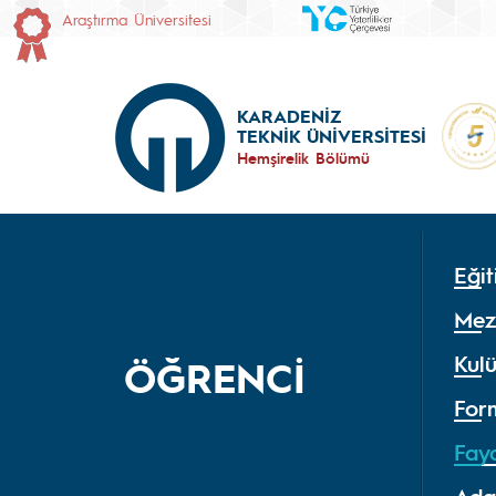
Araştırma Üniversitesi
KARADENİZ
TEKNİK ÜNİVERSİTESİ
Hemşirelik Bölümü
Eği
Mez
Kul
ÖĞRENCİ
Form
Fayd