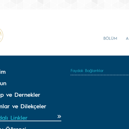
BÖLÜM
A
tim
Faydalı Bağlantılar
un
üp ve Dernekler
lar ve Dilekçeler
alı Linkler