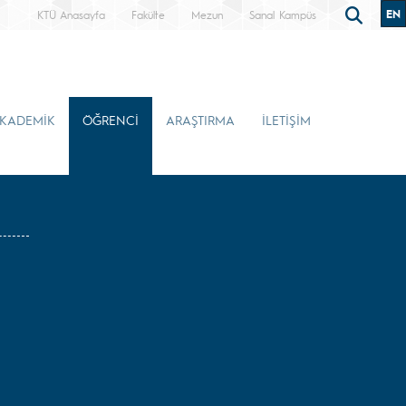
EN
KTÜ Anasayfa
Fakülte
Mezun
Sanal Kampüs
KADEMİK
ÖĞRENCİ
ARAŞTIRMA
İLETİŞİM