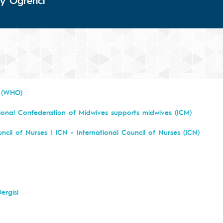
y Öğrenci
n (WHO)
tional Confederation of Midwives supports midwives (ICM)
uncil of Nurses | ICN - International Council of Nurses (ICN)
ergisi