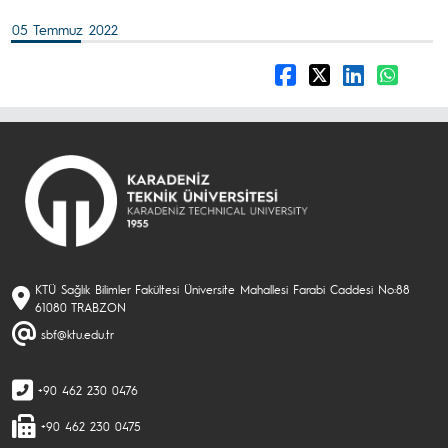
05 Temmuz 2022
KTÜ Sağlık Bilimler Fakültesi Üniversite Mahallesi Farabi Caddesi No:88
61080 TRABZON
sbf@ktu.edu.tr
+90 462 230 0476
+90 462 230 0475