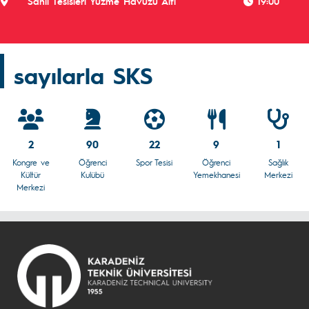
Sahil Tesisleri Yüzme Havuzu Altı
19:00
sayılarla SKS
2
90
22
9
1
Kongre ve
Öğrenci
Spor Tesisi
Öğrenci
Sağlık
Kültür
Kulübü
Yemekhanesi
Merkezi
Merkezi