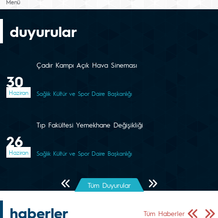
Menü
duyurular
Çadır Kampı Açık Hava Sineması
30
Haziran
Sağlık Kültür ve Spor Daire Başkanlığı
Tıp Fakültesi Yemekhane Değişikliği
26
Haziran
Sağlık Kültür ve Spor Daire Başkanlığı
Önceki Sayfa
Sonraki Sayfa
Tüm Duyurular
haberler
Önceki Sa
Sonr
Tüm Haberler