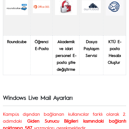
Roundcube
Öğrenci
Akademik
Dosya
KTÜ E-
E-Posta
ve idari
Paylaşım
posta
personel E-
Servisi
Hesabı
posta şifre
Oluştur
değiştirme
Windows Live Mail Ayarları
Kampüs dışından bağlanan kullanıcılar farklı olarak 2.
adımdaki
Giden Sunucu Bilgileri kısmındaki bağlantı
noktasına
587
yazmaları gerekmektedir.