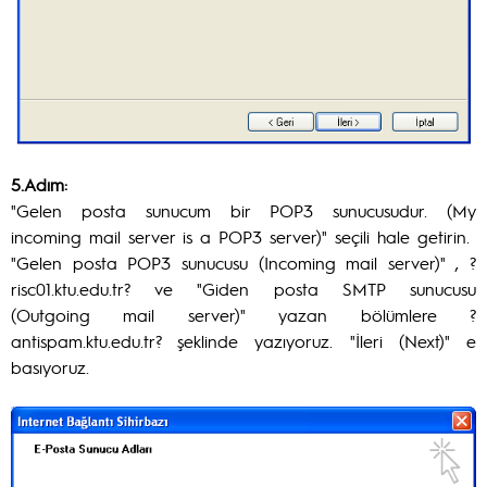
5.Adım:
"Gelen posta sunucum bir POP3 sunucusudur. (My
incoming mail server is a POP3 server)" seçili hale getirin.
"Gelen posta POP3 sunucusu (Incoming mail server)" , ?
risc01.ktu.edu.tr? ve "Giden posta SMTP sunucusu
(Outgoing mail server)" yazan bölümlere ?
antispam.ktu.edu.tr? şeklinde yazıyoruz. "İleri (Next)" e
basıyoruz.