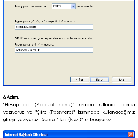
6.Adım:
"Hesap adı (Account name)" kısmına kullanıcı adımızı
yazıyoruz ve "Şifre (Password)" kısmınada kullanacağımız
şifreyi yazıyoruz. Sonra "İleri (Next)" e basıyoruz.