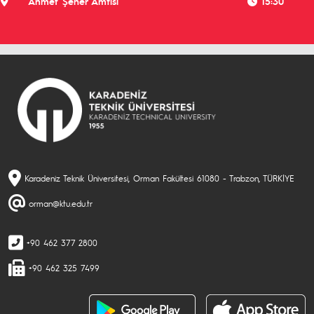
Ahmet Şener Amfisi
15:30
Karadeniz Teknik Üniversitesi, Orman Fakültesi 61080 - Trabzon, TÜRKİYE
orman@ktu.edu.tr
+90 462 377 2800
+90 462 325 7499