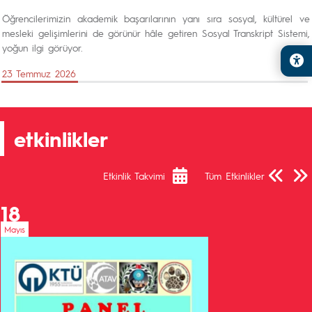
Öğrencilerimizin akademik başarılarının yanı sıra sosyal, kültürel ve
mesleki gelişimlerini de görünür hâle getiren Sosyal Transkript Sistemi,
yoğun ilgi görüyor.
23 Temmuz 2026
etkinlikler
Önceki Sa
Sonra
Etkinlik Takvimi
Tüm Etkinlikler
18
Mayıs