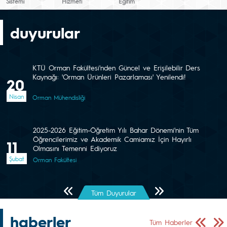
Sistemi
Hizmeti
Eğitim
duyurular
KTÜ Orman Fakültesi'nden Güncel ve Erişilebilir Ders
Kaynağı: 'Orman Ürünleri Pazarlaması' Yenilendi!
20
Nisan
Orman Mühendisliği
2025-2026 Eğitim-Öğretim Yılı Bahar Dönemi'nin Tüm
Öğrencilerimiz ve Akademik Camiamız İçin Hayırlı
11
Olmasını Temenni Ediyoruz
Şubat
Orman Fakültesi
Önceki Sayfa
Sonraki Sayfa
Tüm Duyurular
haberler
Önceki Sa
Sonr
Tüm Haberler