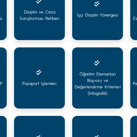
Disiplin ve Ceza
İşçi Disiplin Yönergesi
bı
Soruşturması Rehberi
Es
Öğretim Elemanları
Başvuru ve
EP
Pasaport İşlemleri
Pe
Değerlendirme Kriterleri
(İnfografik)