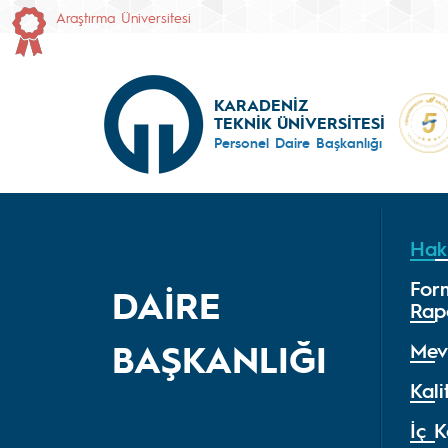
Araştırma Üniversitesi
KARADENİZ
TEKNİK ÜNİVERSİTESİ
Personel Daire Başkanlığı
Hak
For
DAİRE
Rap
BAŞKANLIĞI
Mev
Kali
İç K