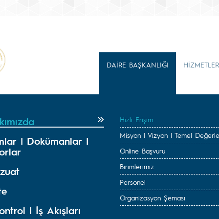
DAİRE BAŞKANLIĞI
HİZMETLER
kımızda
Hızlı Erişim
Misyon | Vizyon | Temel Değerle
mlar | Dokümanlar |
orlar
Online Başvuru
Birimlerimiz
zuat
Personel
te
Organizasyon Şeması
ontrol | İş Akışları