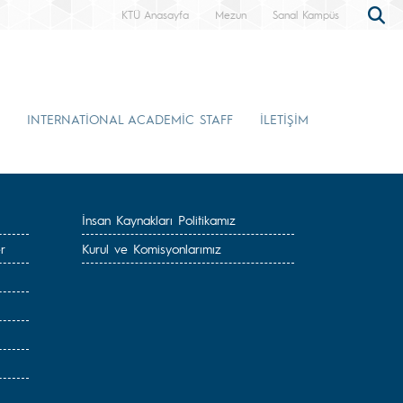
KTÜ Anasayfa
Mezun
Sanal Kampüs
INTERNATİONAL ACADEMİC STAFF
İLETİŞİM
İnsan Kaynakları Politikamız
r
Kurul ve Komisyonlarımız