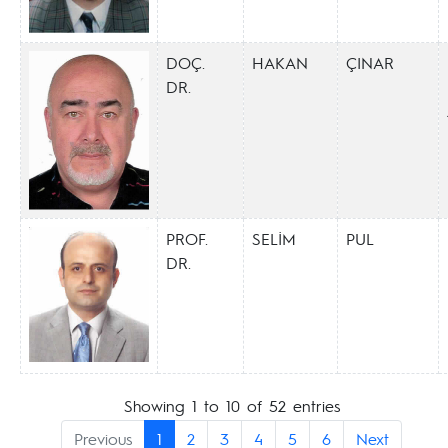
DOÇ.
HAKAN
ÇINAR
DR.
PROF.
SELİM
PUL
DR.
Showing 1 to 10 of 52 entries
Previous
1
2
3
4
5
6
Next