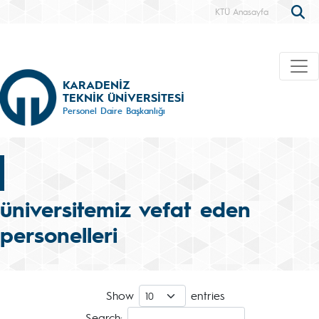
KTÜ Anasayfa
KARADENİZ
TEKNİK ÜNİVERSİTESİ
Personel Daire Başkanlığı
üniversitemiz vefat eden
personelleri
Show
entries
Search: