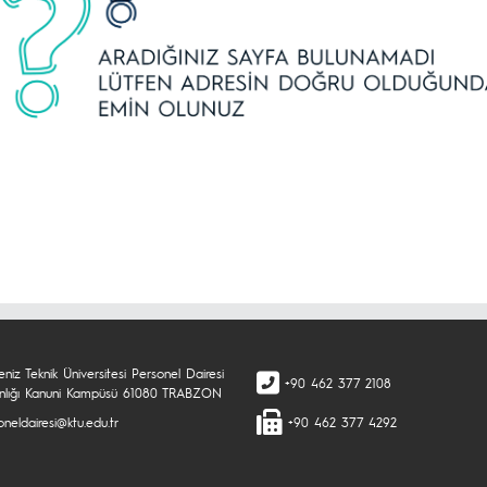
niz Teknik Üniversitesi Personel Dairesi
+90 462 377 2108
nlığı Kanuni Kampüsü 61080 TRABZON
neldairesi@ktu.edu.tr
+90 462 377 4292