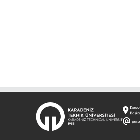
Karade
Başka
perso