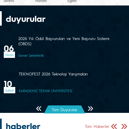
Sistemi
Hizmeti
Eğitim
duyurular
2026 Yılı Ödül Başvuruları ve Yeni Başvuru Sistemi
(ÖBDS)
06
Nisan
Genel Sekreterlik
TEKNOFEST 2026 Teknoloji Yarışmaları
10
Şubat
KARADENİZ TEKNİK ÜNİVERSİTESİ
Önceki Sayfa
Sonraki Sayfa
Tüm Duyurular
haberler
Önceki Sa
Sonr
Tüm Haberler