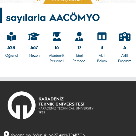
sayılarla AACÖMYO
428
467
16
17
3
4
Öğrenci
Mezun
Akademik
İdari
Aktif
Aktif
Personel
Personel
Bölüm
Program
Yolgören mh. Söğüt sk. No:27 Araklı/TRABZON