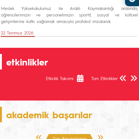
Meslek Yüksekokulumuz ile Araklı Kaymakamlığı arasında,
öğrencilerimizin ve personelimizin sportif, sosyal ve kültürel
gelişimlerine katkı sağlamak amacıyla protokol imzalandı.
22 Temmuz 2026
etkinlikler
Önceki Sa
Sonra
Etkinlik Takvimi
Tüm Etkinlikler
akademik başarılar
Önceki Sayfa
Sonraki Sayfa
Tüm Başarılarımız