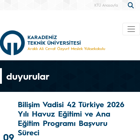
KTÜ Anasayfa
KARADENİZ
TEKNİK ÜNİVERSİTESİ
Araklı Ali Cevat Özyurt Meslek Yüksekokulu
duyurular
Bilişim Vadisi 42 Türkiye 2026
Yılı Havuz Eğitimi ve Ana
Eğitim Programı Başvuru
Süreci
09