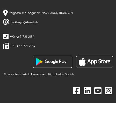
Yolgören mh. Söğüt sk. No:27 Araklı/TRABZON
araklimyo@ktu.edu.tr
+90 462 721 2184
+90 462 721 2184
© Karadeniz Teknik Üniversitesi. Tüm Hakları Saklıdır