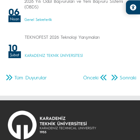
2026 Yılı Ödül Başvuruları ve Yeni Başvuru Sistemi
(ÖBDS)
06
Nisan
Genel Sekreterlik
TEKNOFEST 2026 Teknoloji Yarışmaları
10
Şubat
KARADENİZ TEKNİK ÜNİVERSİTESİ
Tüm Duyurular
Önceki
Sonraki