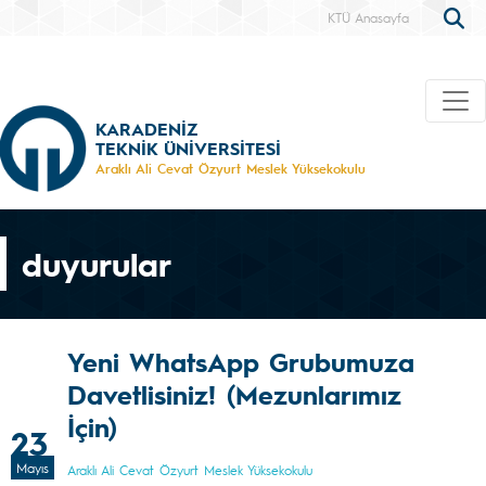
KTÜ Anasayfa
KARADENİZ
TEKNİK ÜNİVERSİTESİ
Araklı Ali Cevat Özyurt Meslek Yüksekokulu
duyurular
Yeni WhatsApp Grubumuza
Davetlisiniz! (Mezunlarımız
İçin)
23
Mayıs
Araklı Ali Cevat Özyurt Meslek Yüksekokulu