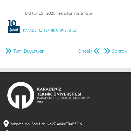
TEKNOFEST 2026 Teknoloji Yarışmaları
10
Şubat
KARADENİZ TEKNİK ÜNİVERSİTESİ
Tüm Duyurular
Önceki
Sonraki
Yolgören mh. Söğüt sk. No:27 Araklı/TRABZON