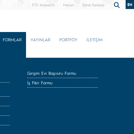
EN
KTÜ Anasayfa
Mezun
Sanal Kampüs
FORMLAR
YAYINLAR
PORTFÖY
İLETİŞİM
Girişim Evi Başvuru Formu
İş Fikri Formu