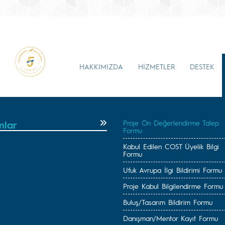
HAKKIMIZDA
HİZMETLER
DESTEK
mlar
Proje Ön Değerlendirme Talep
Formu
Kabul Edilen COST Üyelik Bilgi
Formu
Ufuk Avrupa İlgi Bildirimi Formu
Proje Kabul Bilgilendirme Formu
Buluş/Tasarım Bildirim Formu
Danışman/Mentor Kayıt Formu